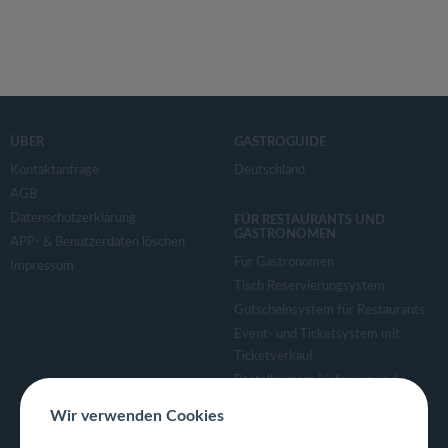
ÜBER
GASTROGUIDE
Kontaktanfrage
Deutschland
AGB
Datenschutzerklärung
FÜR RESTAURANTS UND
GASTRONOMEN
APP- & Benutzerdaten löschen
Für Gastronomen
Impressum
Tisch Reservierungsystem
Gutscheinsystem für Restaurants
Event- und Ticketsystem mit
Ticketverkauf
Bestellsystem Lieferung und
TakeAway
Wir verwenden Cookies
Webseiten für Restaurant