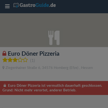
T
o
g
g
Euro Döner Pizzeria
l
(1)
Ziegenhainer Straße 6
,
34576
Homberg (Efze)
,
Hessen
e
n
Euro Döner Pizzeria ist vermutlich dauerhaft geschlossen.
Grund: Nicht mehr verortet, anderer Betrieb.
a