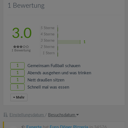
v
1 Bewertung
i
5
Sterne
3.0
g
4
Sterne
3
Sterne
1
a
2
Sterne
1
Bewertung
1
Stern
t
1
Gemeinsam Fußball schauen
1
Abends ausgehen und was trinken
i
1
Nett draußen sitzen
1
Schnell mal was essen
o
Mehr
n
Einstellungsdatum
/
Besuchsdatum
Experte
hat
Euro Döner Pizzeria
in 34576