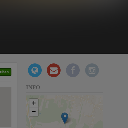
eiben
INFO
+
−