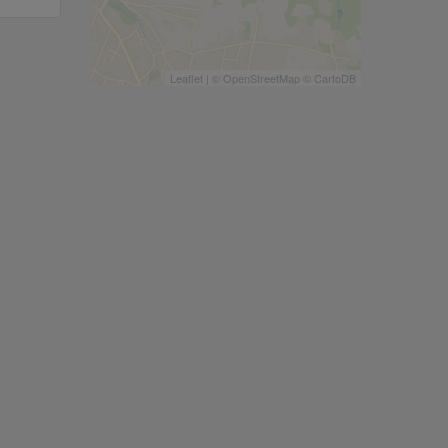
Leaflet
| ©
OpenStreetMap
©
CartoDB