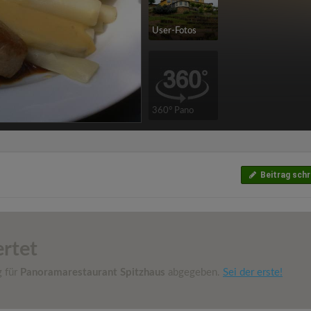
User-Fotos
360° Pano
Beitrag schr
rtet
g für
Panoramarestaurant Spitzhaus
abgegeben.
Sei der erste!