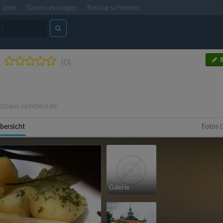
Jobs
Gastro eintragen
Beitrag schreiben
B
(0)
tzhaus-radebeul.de
bersicht
Fotos (
Galerie