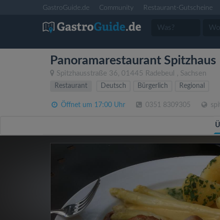
GastroGuide.de
Community
Restaurant-Gutscheine
Panoramarestaurant Spitzhaus
Spitzhausstraße 36
,
01445
Radebeul
,
Sachsen
Restaurant
Deutsch
Bürgerlich
Regional
Öffnet um 17:00 Uhr
0351 8309305
spi
Ü