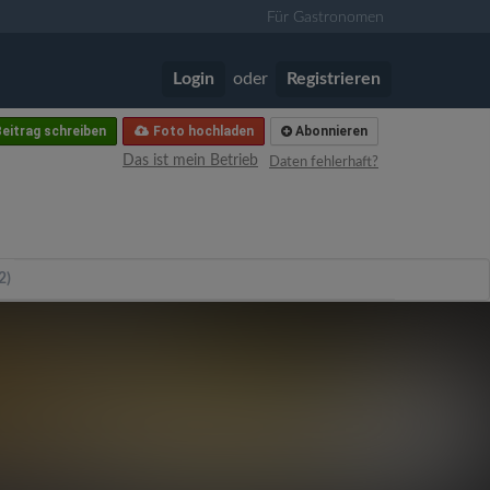
Für Gastronomen
Login
oder
Registrieren
eitrag schreiben
Foto hochladen
Abonnieren
Das ist mein Betrieb
Daten fehlerhaft?
2)