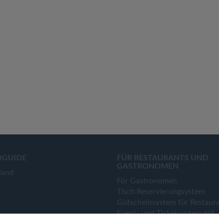
OGUIDE
FÜR RESTAURANTS UND
GASTRONOMEN
land
Für Gastronomen
Tisch Reservierungsystem
Gutscheinsystem für Restaur
Event- und Ticketsystem mit