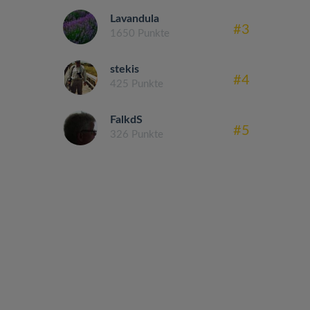
Lavandula
#3
1650 Punkte
stekis
#4
425 Punkte
FalkdS
#5
326 Punkte