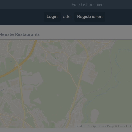
Für Gastronomen
Login
oder
Registrieren
Neuste Restaurants
Leaflet
| ©
OpenStreetMap
©
CartoDB