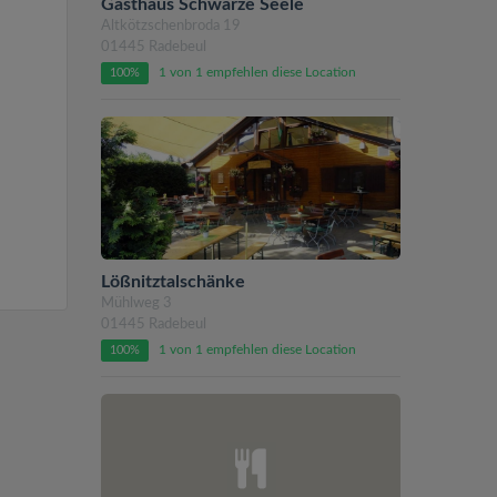
Gasthaus Schwarze Seele
Altkötzschenbroda 19
01445 Radebeul
1 von 1 empfehlen diese Location
100%
Lößnitztalschänke
Mühlweg 3
01445 Radebeul
1 von 1 empfehlen diese Location
100%