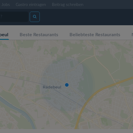
Jobs
Gastro eintragen
Beitrag schreiben
beul
Beste Restaurants
Beliebteste Restaurants