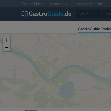
GastroGuide.de
Community
Restaurant-Gutscheine
GastroGuide Rade
+
−