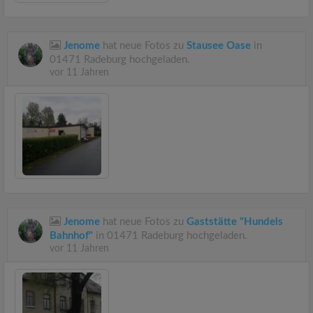
Jenome
hat neue Fotos zu
Stausee Oase
in
01471 Radeburg hochgeladen.
vor 11 Jahren
Jenome
hat neue Fotos zu
Gaststätte "Hundels
Bahnhof"
in 01471 Radeburg hochgeladen.
vor 11 Jahren