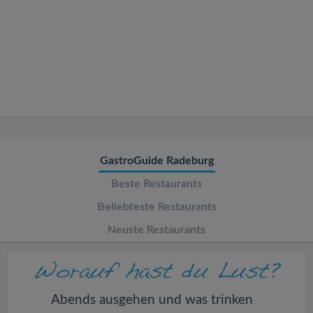
v
i
g
a
t
GastroGuide Radeburg
Beste Restaurants
i
Beliebteste Restaurants
o
Neuste Restaurants
n
Abends ausgehen und was trinken