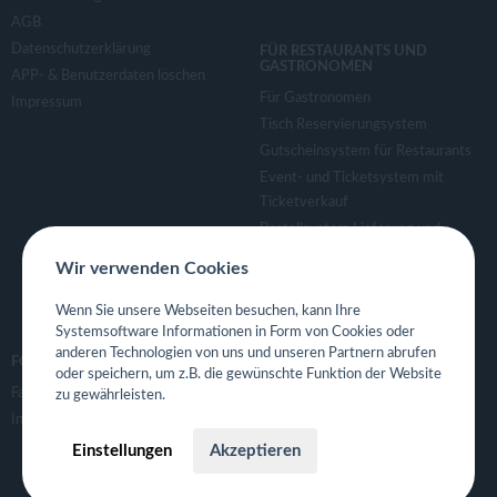
AGB
Datenschutzerklärung
FÜR RESTAURANTS UND
GASTRONOMEN
APP- & Benutzerdaten löschen
Für Gastronomen
Impressum
Tisch Reservierungsystem
Gutscheinsystem für Restaurants
Event- und Ticketsystem mit
Ticketverkauf
Bestellsystem Lieferung und
TakeAway
Wir verwenden Cookies
Webseiten für Restaurant
Eigene App für Restaurant
Wenn Sie unsere Webseiten besuchen, kann Ihre
Systemsoftware Informationen in Form von Cookies oder
anderen Technologien von uns und unseren Partnern abrufen
FOLGE UNS
oder speichern, um z.B. die gewünschte Funktion der Website
Facebook
zu gewährleisten.
Instagram
Einstellungen
Akzeptieren