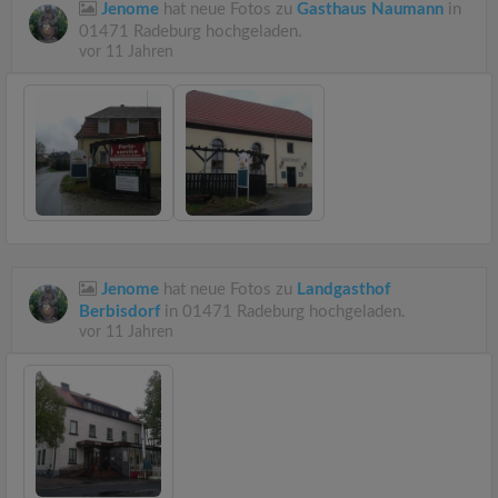
Jenome
hat neue Fotos zu
Gasthaus Naumann
in
01471 Radeburg hochgeladen.
vor 11 Jahren
Jenome
hat neue Fotos zu
Landgasthof
Berbisdorf
in 01471 Radeburg hochgeladen.
vor 11 Jahren