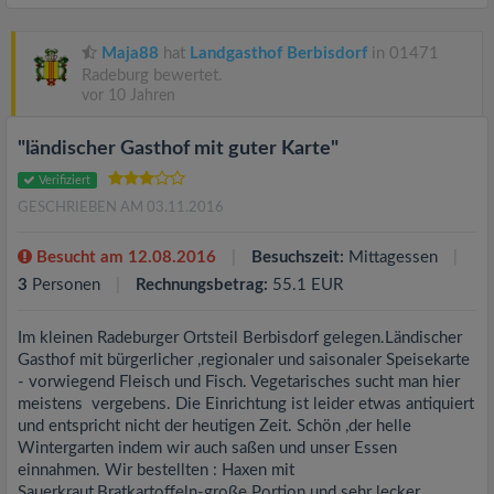
Maja88
hat
Landgasthof Berbisdorf
in 01471
Radeburg bewertet.
vor 10 Jahren
"ländischer Gasthof mit guter Karte"
Verifiziert
GESCHRIEBEN AM 03.11.2016
Besucht am 12.08.2016
Besuchszeit:
Mittagessen
3
Personen
Rechnungsbetrag:
55.1 EUR
Im kleinen Radeburger Ortsteil Berbisdorf gelegen.Ländischer
Gasthof mit bürgerlicher ,regionaler und saisonaler Speisekarte
- vorwiegend Fleisch und Fisch. Vegetarisches sucht man hier
meistens vergebens. Die Einrichtung ist leider etwas antiquiert
und entspricht nicht der heutigen Zeit. Schön ,der helle
Wintergarten indem wir auch saßen und unser Essen
einnahmen. Wir bestellten : Haxen mit
Sauerkraut,Bratkartoffeln-große Portion und sehr lecker