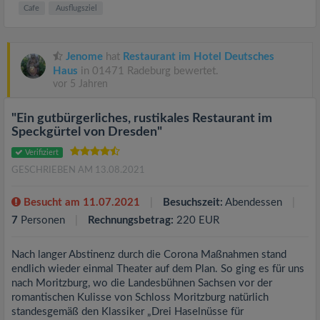
Cafe
Ausflugsziel
Jenome
hat
Restaurant im Hotel Deutsches
Haus
in 01471 Radeburg bewertet.
vor 5 Jahren
"Ein gutbürgerliches, rustikales Restaurant im
Speckgürtel von Dresden"
Verifiziert
GESCHRIEBEN AM 13.08.2021
Besucht am 11.07.2021
Besuchszeit:
Abendessen
7
Personen
Rechnungsbetrag:
220 EUR
Nach langer Abstinenz durch die Corona Maßnahmen stand
endlich wieder einmal Theater auf dem Plan. So ging es für uns
nach Moritzburg, wo die Landesbühnen Sachsen vor der
romantischen Kulisse von Schloss Moritzburg natürlich
standesgemäß den Klassiker „Drei Haselnüsse für