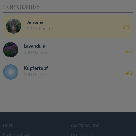
TOP GUIDES
Jenome
#1
2075 Punkte
Lavandula
#2
200 Punkte
Kupfertopf
#3
200 Punkte
ÜBER
GASTROGUIDE
Kontaktanfrage
Deutschland