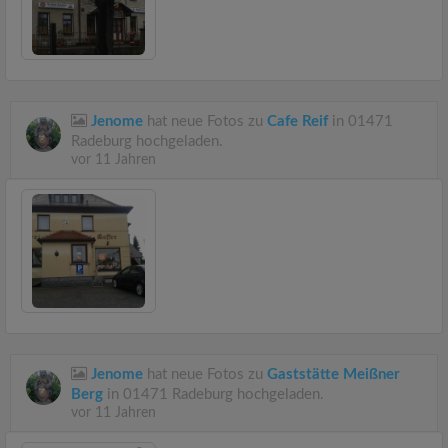
Jenome
hat neue Fotos zu
Cafe Reif
in 01471
Radeburg hochgeladen.
vor 11 Jahren
Jenome
hat neue Fotos zu
Gaststätte Meißner
Berg
in 01471 Radeburg hochgeladen.
vor 11 Jahren