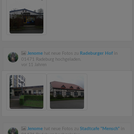
Jenome
hat neue Fotos zu
Radeburger Hof
in
01471 Radeburg hochgeladen.
vor 11 Jahren
Jenome
hat neue Fotos zu
Stadtcafe "Mensch"
in