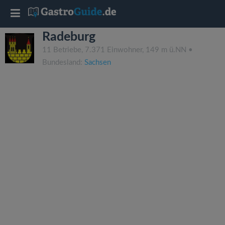
T
Radeburg
o
11 Betriebe, 7.371 Einwohner, 149 m ü.NN •
Bundesland:
Sachsen
g
g
l
e
n
a