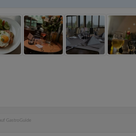
 auf GastroGuide