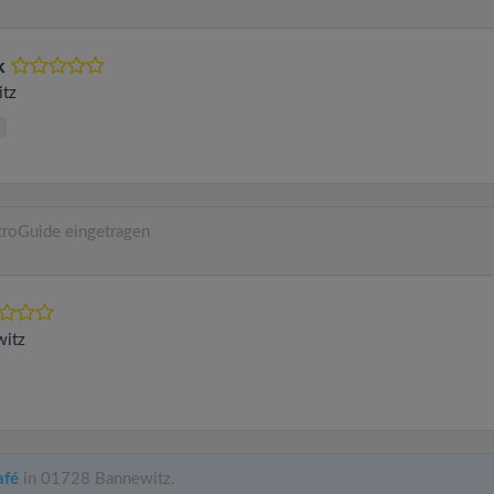
k
tz
troGuide eingetragen
itz
afé
in 01728 Bannewitz.