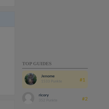
TOP GUIDES
Jenome
#1
1533 Punkte
ricory
#2
352 Punkte