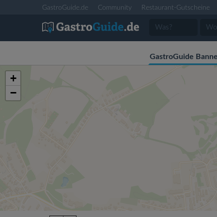
GastroGuide.de
Community
Restaurant-Gutscheine
GastroGuide Banne
+
−