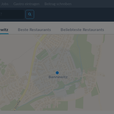
Jobs
Gastro eintragen
Beitrag schreiben
witz
Beste Restaurants
Beliebteste Restaurants