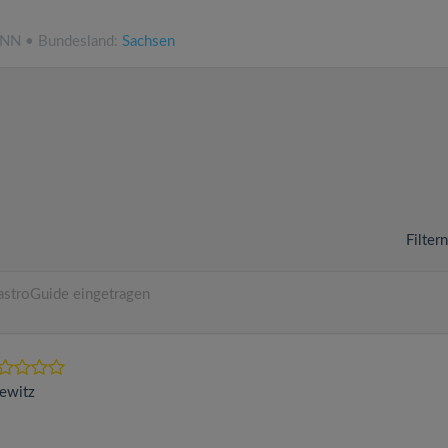
.NN • Bundesland:
Sachsen
Filter
astroGuide eingetragen
ewitz