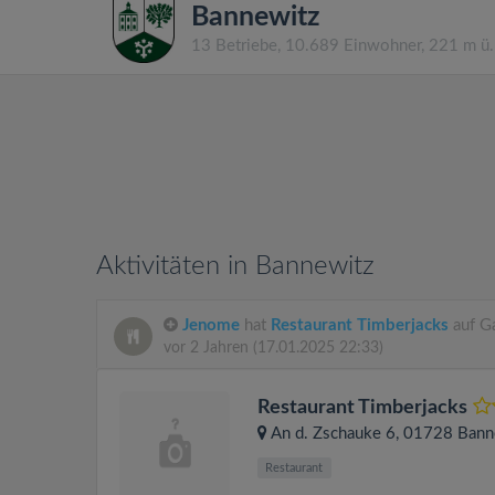
Bannewitz
13 Betriebe, 10.689 Einwohner, 221 m ü
Aktivitäten in Bannewitz
Jenome
hat
Restaurant Timberjacks
auf G
vor 2 Jahren
(17.01.2025 22:33)
Restaurant Timberjacks
An d. Zschauke 6
, 01728
Bann
Restaurant