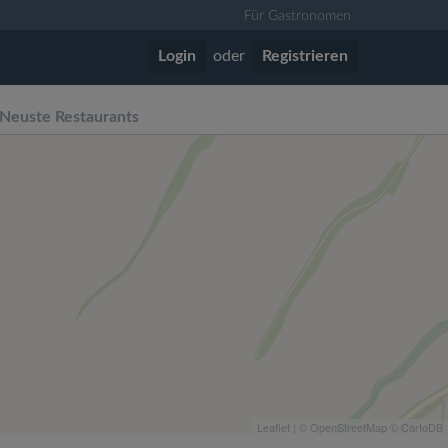
Für Gastronomen
Login
oder
Registrieren
Neuste Restaurants
Leaflet
| ©
OpenStreetMap
©
CartoDB