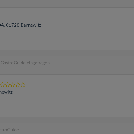
0A
, 01728
Bannewitz
 GastroGuide eingetragen
newitz
astroGuide