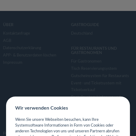
ÜBER
GASTROGUIDE
Kontaktanfrage
Deutschland
AGB
Datenschutzerklärung
FÜR RESTAURANTS UND
GASTRONOMEN
APP- & Benutzerdaten löschen
Für Gastronomen
Impressum
Tisch Reservierungsystem
Gutscheinsystem für Restaurants
Event- und Ticketsystem mit
Ticketverkauf
Bestellsystem Lieferung und
TakeAway
Wir verwenden Cookies
Webseiten für Restaurant
Eigene App für Restaurant
Wenn Sie unsere Webseiten besuchen, kann Ihre
Systemsoftware Informationen in Form von Cookies oder
anderen Technologien von uns und unseren Partnern abrufen
FOLGE UNS