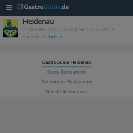
T
Heidenau
o
14 Betriebe, 16.151 Einwohner, 121 m ü.NN •
Bundesland:
Sachsen
g
g
GastroGuide Heidenau
l
Beste Restaurants
Beliebteste Restaurants
e
Neuste Restaurants
n
a