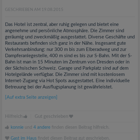
GESCHRIEBEN AM 19.08.2015
Das Hotel ist zentral, aber ruhig gelegen und bietet eine
angenehme und persönliche Atmosphäre. Die Zimmer sind
geräumig und zweckmäßig ausgestattet. Diverse Geschäfte und
Restaurants befinden sich ganz in der Nähe. Insgesamt gute
Verkehrsanbindung: nur 300 m bis zum Elberadweg und zur
Dampferanlegestelle, 400 m sind es bis zur S-Bahn. Mit der S-
Bahn ist man in 15 Minuten im Zentrum von Dresden oder in
der Sächsischen Schweiz. Garage und Parkplatz sind auf dem
Hotelgelände verfügbar. Die Zimmer sind mit kostenlosem
Internet-Zugang via Hot Spots ausgestattet. Eine individuelle
Betreuung bei der Ausflugsplanung ist gewährleistet.
[Auf extra Seite anzeigen]
Hilfreich
|
Gut geschrieben
konnie
und
4 andere
finden diesen Beitrag hilfreich.
Gast im Haus
findet diesen Beitrag gut geschrieben.