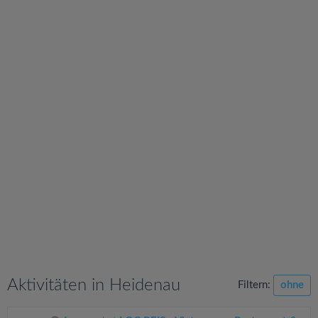
v
i
g
a
t
i
o
n
Aktivitäten in Heidenau
Filtern:
ohne