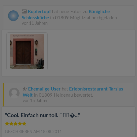
Kupfertopf
hat neue Fotos zu
Königliche
Schlossküche
in 01809 Müglitztal hochgeladen.
vor 11 Jahren
Ehemalige User
hat
Erlebnisrestaurant Tarsius
Welt
in 01809 Heidenau bewertet.
vor 15 Jahren
"Cool. Einfach nur toll. �..."
GESCHRIEBEN AM 18.08.2011