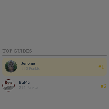
TOP GUIDES
Jenome
#1
550 Punkte
BuMü
#2
216 Punkte