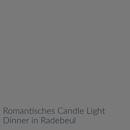
v
i
g
a
t
i
o
n
Romantisches Candle Light
Dinner in Radebeul