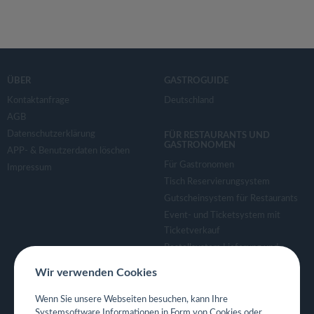
ÜBER
GASTROGUIDE
Kontaktanfrage
Deutschland
AGB
Datenschutzerklärung
FÜR RESTAURANTS UND
GASTRONOMEN
APP- & Benutzerdaten löschen
Für Gastronomen
Impressum
Tisch Reservierungsystem
Gutscheinsystem für Restaurants
Event- und Ticketsystem mit
Ticketverkauf
Bestellsystem Lieferung und
TakeAway
Wir verwenden Cookies
Webseiten für Restaurant
Eigene App für Restaurant
Wenn Sie unsere Webseiten besuchen, kann Ihre
Systemsoftware Informationen in Form von Cookies oder