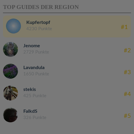
TOP GUIDES DER REGION
Kupfertopf
#1
4230 Punkte
Jenome
#2
2729 Punkte
Lavandula
#3
1650 Punkte
stekis
#4
425 Punkte
FalkdS
#5
326 Punkte