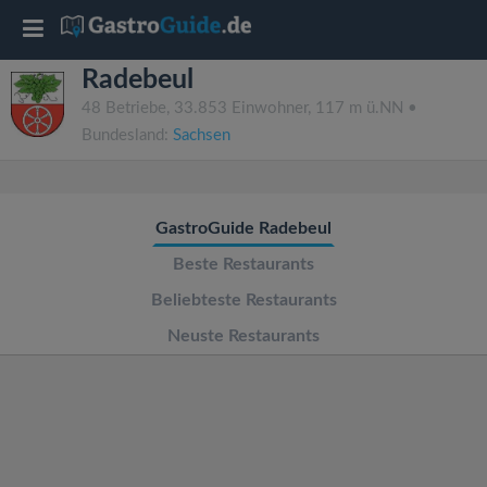
T
Radebeul
o
48 Betriebe, 33.853 Einwohner, 117 m ü.NN •
Bundesland:
Sachsen
g
g
GastroGuide Radebeul
l
Beste Restaurants
Beliebteste Restaurants
e
Neuste Restaurants
n
a