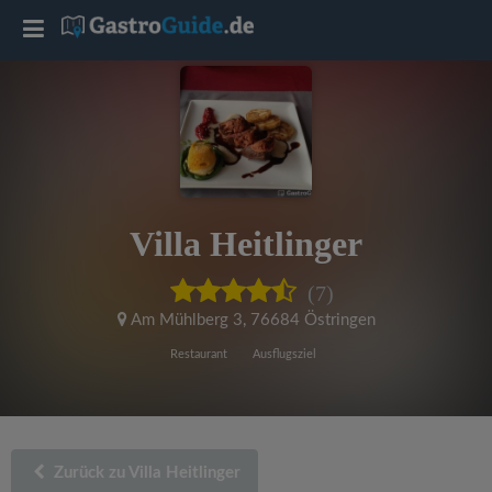
T
o
g
g
Villa Heitlinger
l
(7)
e
Am Mühlberg 3
,
76684 Östringen
Restaurant
Ausflugsziel
n
a
Zurück zu Villa Heitlinger