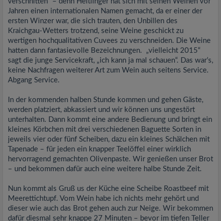
verschnitten“ – denn Heitlinger hat sich mit seinen Weinen vor
Jahren einen internationalen Namen gemacht, da er einer der
ersten Winzer war, die sich trauten, den Unbillen des
Kraichgau-Wetters trotzend, seine Weine geschickt zu
wertigen hochqualitativen Cuvees zu verschneiden. Die Weine
hatten dann fantasievolle Bezeichnungen. „vielleicht 2015“
sagt die junge Servicekraft, „ich kann ja mal schauen“. Das war’s,
keine Nachfragen weiterer Art zum Wein auch seitens Service.
Abgang Service.
In der kommenden halben Stunde kommen und gehen Gäste,
werden platziert, abkassiert und wir können uns ungestört
unterhalten. Dann kommt eine andere Bedienung und bringt ein
kleines Körbchen mit drei verschiedenen Baguette Sorten in
jeweils vier oder fünf Scheiben, dazu ein kleines Schälchen mit
Tapenade – für jeden ein knapper Teelöffel einer wirklich
hervorragend gemachten Olivenpaste. Wir genießen unser Brot
– und bekommen dafür auch eine weitere halbe Stunde Zeit.
Nun kommt als Gruß us der Küche eine Scheibe Roastbeef mit
Meerettichtupf. Vom Wein habe ich nichts mehr gehört und
dieser wie auch das Brot gehen auch zur Neige. Wir bekommen
dafür diesmal sehr knappe 27 Minuten – bevor im tiefen Teller