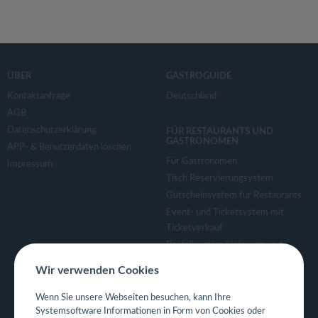
ÜBER
GASTROGUIDE
Kontaktanfrage
Deutschland
AGB
Datenschutzerklärung
FÜR RESTAURANTS UND
GASTRONOMEN
APP- & Benutzerdaten löschen
Für Gastronomen
Impressum
Tisch Reservierungsystem
Gutscheinsystem für Restaurants
Event- und Ticketsystem mit
Ticketverkauf
Bestellsystem Lieferung und
TakeAway
Wir verwenden Cookies
Webseiten für Restaurant
Eigene App für Restaurant
Wenn Sie unsere Webseiten besuchen, kann Ihre
Systemsoftware Informationen in Form von Cookies oder