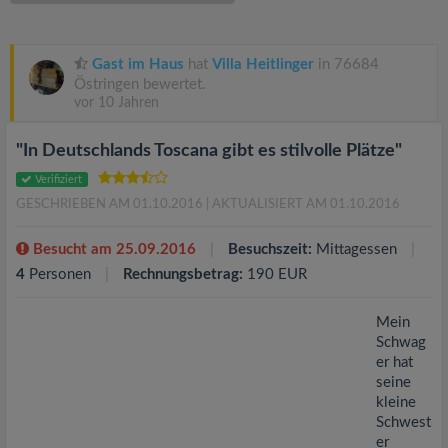
v
i
Gast im Haus
hat
Villa Heitlinger
in 76684
Östringen bewertet.
vor 10 Jahren
g
"In Deutschlands Toscana gibt es stilvolle Plätze"
a
Verifiziert
GESCHRIEBEN AM 01.10.2016
| AKTUALISIERT AM 01.10.2016
t
Besucht am 25.09.2016
Besuchszeit:
Mittagessen
i
4
Personen
Rechnungsbetrag:
190 EUR
o
Mein
Schwag
er hat
n
seine
kleine
Schwest
er