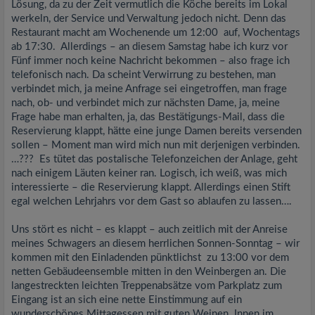
Lösung, da zu der Zeit vermutlich die Köche bereits im Lokal
werkeln, der Service und Verwaltung jedoch nicht. Denn das
Restaurant macht am Wochenende um 12:00 auf, Wochentags
ab 17:30. Allerdings – an diesem Samstag habe ich kurz vor
Fünf immer noch keine Nachricht bekommen – also frage ich
telefonisch nach. Da scheint Verwirrung zu bestehen, man
verbindet mich, ja meine Anfrage sei eingetroffen, man frage
nach, ob- und verbindet mich zur nächsten Dame, ja, meine
Frage habe man erhalten, ja, das Bestätigungs-Mail, dass die
Reservierung klappt, hätte eine junge Damen bereits versenden
sollen – Moment man wird mich nun mit derjenigen verbinden.
…??? Es tütet das postalische Telefonzeichen der Anlage, geht
nach einigem Läuten keiner ran. Logisch, ich weiß, was mich
interessierte – die Reservierung klappt. Allerdings einen Stift
egal welchen Lehrjahrs vor dem Gast so ablaufen zu lassen….
Uns stört es nicht – es klappt – auch zeitlich mit der Anreise
meines Schwagers an diesem herrlichen Sonnen-Sonntag – wir
kommen mit den Einladenden pünktlichst zu 13:00 vor dem
netten Gebäudeensemble mitten in den Weinbergen an. Die
langestreckten leichten Treppenabsätze vom Parkplatz zum
Eingang ist an sich eine nette Einstimmung auf ein
wunderschönes Mittagessen mit guten Weinen. Innen im