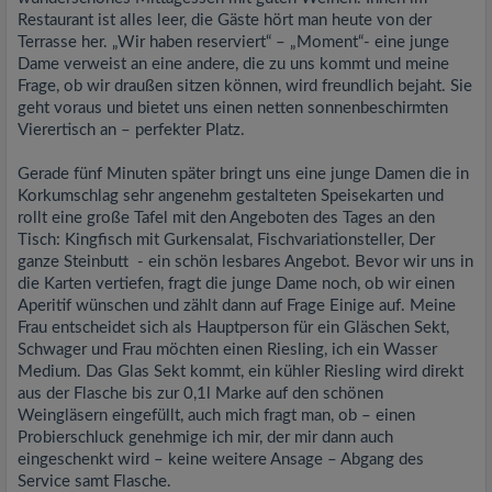
Restaurant ist alles leer, die Gäste hört man heute von der
Terrasse her. „Wir haben reserviert“ – „Moment“- eine junge
Dame verweist an eine andere, die zu uns kommt und meine
Frage, ob wir draußen sitzen können, wird freundlich bejaht. Sie
geht voraus und bietet uns einen netten sonnenbeschirmten
Vierertisch an – perfekter Platz.
Gerade fünf Minuten später bringt uns eine junge Damen die in
Korkumschlag sehr angenehm gestalteten Speisekarten und
rollt eine große Tafel mit den Angeboten des Tages an den
Tisch: Kingfisch mit Gurkensalat, Fischvariationsteller, Der
ganze Steinbutt - ein schön lesbares Angebot. Bevor wir uns in
die Karten vertiefen, fragt die junge Dame noch, ob wir einen
Aperitif wünschen und zählt dann auf Frage Einige auf. Meine
Frau entscheidet sich als Hauptperson für ein Gläschen Sekt,
Schwager und Frau möchten einen Riesling, ich ein Wasser
Medium. Das Glas Sekt kommt, ein kühler Riesling wird direkt
aus der Flasche bis zur 0,1l Marke auf den schönen
Weingläsern eingefüllt, auch mich fragt man, ob – einen
Probierschluck genehmige ich mir, der mir dann auch
eingeschenkt wird – keine weitere Ansage – Abgang des
Service samt Flasche.