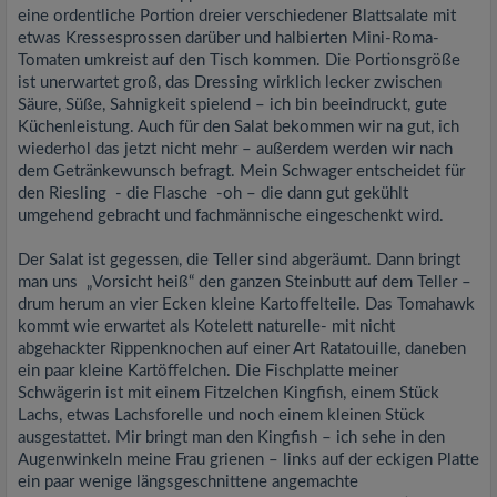
eine ordentliche Portion dreier verschiedener Blattsalate mit
etwas Kressesprossen darüber und halbierten Mini-Roma-
Tomaten umkreist auf den Tisch kommen. Die Portionsgröße
ist unerwartet groß, das Dressing wirklich lecker zwischen
Säure, Süße, Sahnigkeit spielend – ich bin beeindruckt, gute
Küchenleistung. Auch für den Salat bekommen wir na gut, ich
wiederhol das jetzt nicht mehr – außerdem werden wir nach
dem Getränkewunsch befragt. Mein Schwager entscheidet für
den Riesling - die Flasche -oh – die dann gut gekühlt
umgehend gebracht und fachmännische eingeschenkt wird.
Der Salat ist gegessen, die Teller sind abgeräumt. Dann bringt
man uns „Vorsicht heiß“ den ganzen Steinbutt auf dem Teller –
drum herum an vier Ecken kleine Kartoffelteile. Das Tomahawk
kommt wie erwartet als Kotelett naturelle- mit nicht
abgehackter Rippenknochen auf einer Art Ratatouille, daneben
ein paar kleine Kartöffelchen. Die Fischplatte meiner
Schwägerin ist mit einem Fitzelchen Kingfish, einem Stück
Lachs, etwas Lachsforelle und noch einem kleinen Stück
ausgestattet. Mir bringt man den Kingfish – ich sehe in den
Augenwinkeln meine Frau grienen – links auf der eckigen Platte
ein paar wenige längsgeschnittene angemachte