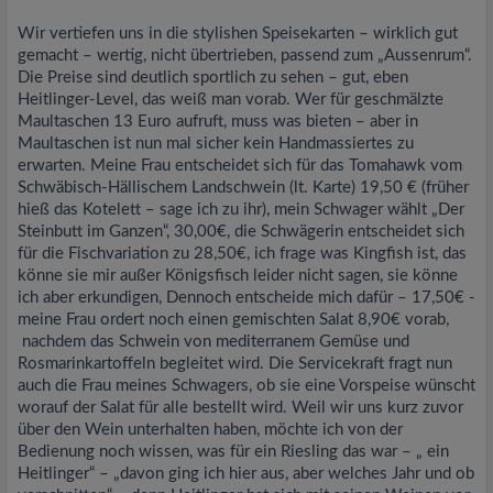
Wir vertiefen uns in die stylishen Speisekarten – wirklich gut
gemacht – wertig, nicht übertrieben, passend zum „Aussenrum“.
Die Preise sind deutlich sportlich zu sehen – gut, eben
Heitlinger-Level, das weiß man vorab. Wer für geschmälzte
Maultaschen 13 Euro aufruft, muss was bieten – aber in
Maultaschen ist nun mal sicher kein Handmassiertes zu
erwarten. Meine Frau entscheidet sich für das Tomahawk vom
Schwäbisch-Hällischem Landschwein (lt. Karte) 19,50 € (früher
hieß das Kotelett – sage ich zu ihr), mein Schwager wählt „Der
Steinbutt im Ganzen“, 30,00€, die Schwägerin entscheidet sich
für die Fischvariation zu 28,50€, ich frage was Kingfish ist, das
könne sie mir außer Königsfisch leider nicht sagen, sie könne
ich aber erkundigen, Dennoch entscheide mich dafür – 17,50€ -
meine Frau ordert noch einen gemischten Salat 8,90€ vorab,
nachdem das Schwein von mediterranem Gemüse und
Rosmarinkartoffeln begleitet wird. Die Servicekraft fragt nun
auch die Frau meines Schwagers, ob sie eine Vorspeise wünscht
worauf der Salat für alle bestellt wird. Weil wir uns kurz zuvor
über den Wein unterhalten haben, möchte ich von der
Bedienung noch wissen, was für ein Riesling das war – „ ein
Heitlinger“ – „davon ging ich hier aus, aber welches Jahr und ob