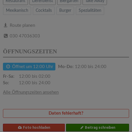
v
Restaurant
Lieferdienst
Biergarten
Take Away
Mexikanisch
Cocktails
Burger
Spezialitäten
i
Route planen
g
030 47036303
a
ÖFFNUNGSZEITEN
t
Öffnet um 12:00 Uhr
Mo-Do:
12:00 bis 24:00
Fr-Sa:
12:00 bis 02:00
i
So:
12:00 bis 24:00
Alle Öffnungszeiten ansehen
o
n
Daten fehlerhaft?
Foto hochladen
Beitrag schreiben