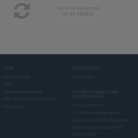
Letzte Aktualisierung
am
23.10.2021
ÜBER
GASTROGUIDE
Kontaktanfrage
Deutschland
AGB
Datenschutzerklärung
FÜR RESTAURANTS UND
GASTRONOMEN
APP- & Benutzerdaten löschen
Für Gastronomen
Impressum
Tisch Reservierungsystem
Gutscheinsystem für Restaurants
Event- und Ticketsystem mit
Ticketverkauf