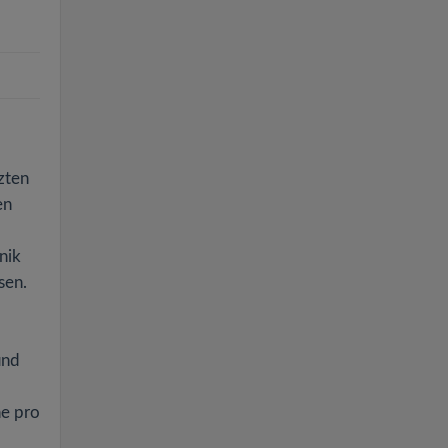
zten
en
nik
sen.
und
he pro