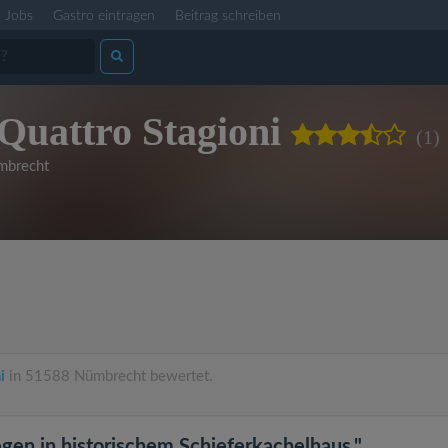
Jobs
Gastro eintragen
Beitrag schreiben
Quattro Stagioni
(1)
mbrecht
i
in 51588 Nümbrecht bewertet.
legen in historischem Schieferkachelhaus."