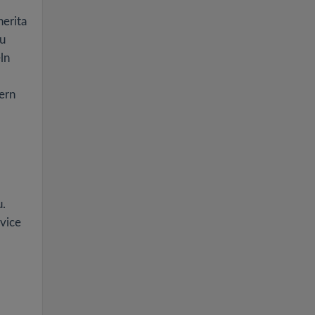
erita
au
ln
ern
u.
rvice