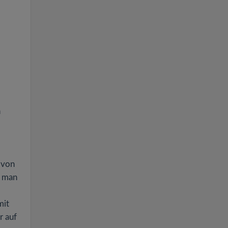
h
 von
t man
mit
r auf