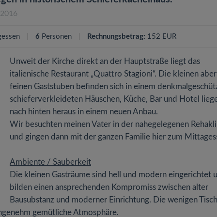
.2016
gessen
6
Personen
Rechnungsbetrag:
152 EUR
Unweit der Kirche direkt an der Hauptstraße liegt das
italienische Restaurant „Quattro Stagioni“. Die kleinen aber
feinen Gaststuben befinden sich in einem denkmalgeschüt
schieferverkleideten Häuschen, Küche, Bar und Hotel lieg
nach hinten heraus in einem neuen Anbau.
Wir besuchten meinen Vater in der nahegelegenen Rehakli
und gingen dann mit der ganzen Familie hier zum Mittages
Ambiente / Sauberkeit
Die kleinen Gasträume sind hell und modern eingerichtet 
bilden einen ansprechenden Kompromiss zwischen alter
Bausubstanz und moderner Einrichtung. Die wenigen Tisc
 angenehm gemütliche Atmosphäre.