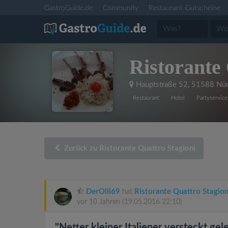
GastroGuide.de
Community
Restaurant-Gutscheine
Ristorante 
Hauptstraße 52
,
51588 Nü
Restaurant
Hotel
Partyservice
Zurück zu Ristorante Quattro Stagioni
DerOlli69
hat
Ristorante Quattro Stagion
vor 10 Jahren
(19.05.2016 22:10)
"Netter kleiner Italiener versteckt ge