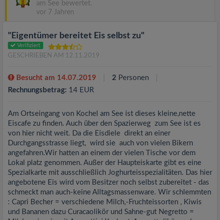
am See bewertet.
vor 7 Jahren
"Eigentümer bereitet Eis selbst zu"
Verifiziert
GESCHRIEBEN AM 12.11.2019
Besucht am 14.07.2019
2
Personen
Rechnungsbetrag:
14 EUR
Am Ortseingang von Kochel am See ist dieses kleine,nette
Eiscafe zu finden. Auch über den Spazierweg zum See ist es
von hier nicht weit. Da die Eisdiele direkt an einer
Durchgangsstrasse liegt, wird sie auch von vielen Bikern
angefahren.Wir hatten an einem der vielen Tische vor dem
Lokal platz genommen. Außer der Haupteiskarte gibt es eine
Spezialkarte mit ausschließlich Joghurteisspezialitäten. Das hier
angebotene Eis wird vom Besitzer noch selbst zubereitet - das
schmeckt man auch-keine Alltagsmassenware. Wir schlemmten
: Capri Becher = verschiedene Milch,-Fruchteissorten , Kiwis
und Bananen dazu Curacaolikör und Sahne-gut Negretto =