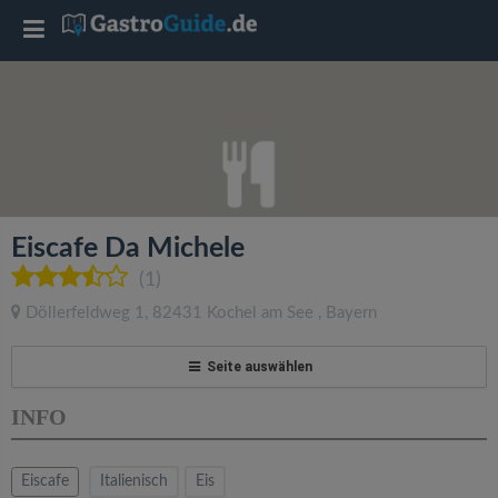
T
o
g
g
Eiscafe Da Michele
l
(1)
Döllerfeldweg 1
,
82431
Kochel am See
,
Bayern
e
Seite auswählen
n
INFO
a
Eiscafe
Italienisch
Eis