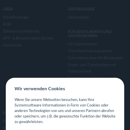
ÜBER
GASTROGUIDE
Kontaktanfrage
Deutschland
AGB
Datenschutzerklärung
FÜR RESTAURANTS UND
GASTRONOMEN
APP- & Benutzerdaten löschen
Für Gastronomen
Impressum
Tisch Reservierungsystem
Gutscheinsystem für Restaurants
Event- und Ticketsystem mit
Ticketverkauf
Bestellsystem Lieferung und
TakeAway
Wir verwenden Cookies
Webseiten für Restaurant
Eigene App für Restaurant
Wenn Sie unsere Webseiten besuchen, kann Ihre
Systemsoftware Informationen in Form von Cookies oder
anderen Technologien von uns und unseren Partnern abrufen
FOLGE UNS
oder speichern, um z.B. die gewünschte Funktion der Website
Facebook
zu gewährleisten.
Instagram