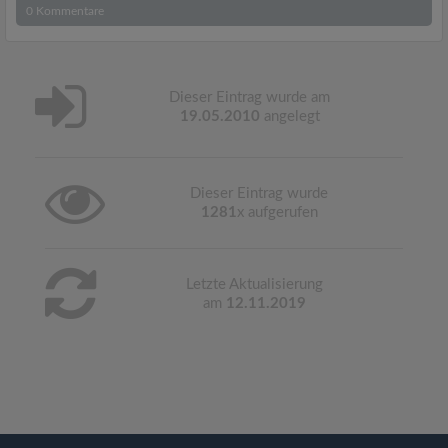
0
Kommentare
Dieser Eintrag wurde am
19.05.2010
angelegt
Dieser Eintrag wurde
1281
x aufgerufen
Letzte Aktualisierung
am
12.11.2019