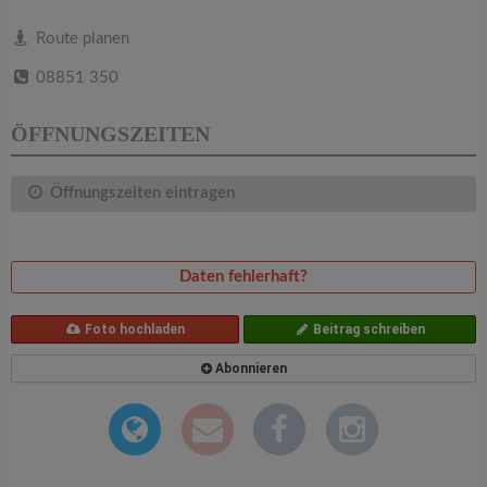
v
Route planen
i
08851 350
g
ÖFFNUNGSZEITEN
a
Öffnungszeiten eintragen
t
Daten fehlerhaft?
i
Foto hochladen
Beitrag schreiben
o
Abonnieren
n