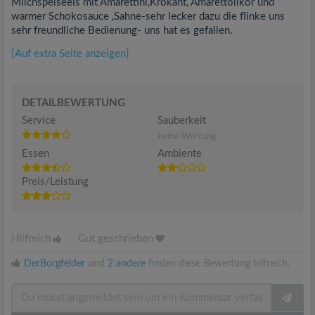
Milchspeiseeis mit Amarettini,Krokant, Amarettolikör und
warmer Schokosauce ,Sahne-sehr lecker dazu die flinke uns
sehr freundliche Bedienung- uns hat es gefallen.
[Auf extra Seite anzeigen]
DETAILBEWERTUNG
Service
Sauberkeit
keine Wertung
Essen
Ambiente
Preis/Leistung
Hilfreich
|
Gut geschrieben
DerBorgfelder
und
2 andere
finden diese Bewertung hilfreich.