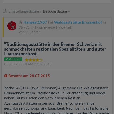
Einstellungsdatum
/
Besuchsdatum
Hanseat1957
hat
Waldgaststätte Brunnenhof
in
28790 Schwanewede bewertet.
vor 11 Jahren
"Traditionsgaststätte in der Bremer Schweiz mit
schmackhaften regionalen Spezialitäten und guter
Hausmannskost"
Verifiziert
GESCHRIEBEN AM 29.07.2015
Besucht am 28.07.2015
Zeche: 47,00 € (zwei Personen) Allgemein: Die Waldgaststätte
Brunnenhof ist ein Traditionslokal in Leuchtenburg und bildet
neben Bruns Garten den verbliebenen Rest an
Ausflugsgaststätten in der sog. Bremer Schweiz (lange
geschlossen Schoops und Lamcken). Nach dem das historische
Haus 2002 niedergebrannt war, wurde es von der Wirtsfamilie