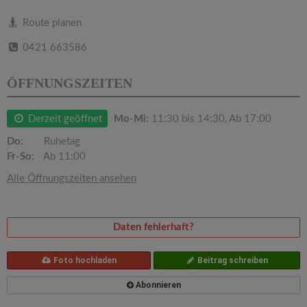
v
Route planen
i
0421 663586
g
ÖFFNUNGSZEITEN
a
Derzeit geöffnet
Mo-Mi:
11:30 bis 14:30, Ab 17:00
Do:
Ruhetag
t
Fr-So:
Ab 11:00
Alle Öffnungszeiten ansehen
i
o
Daten fehlerhaft?
n
Foto hochladen
Beitrag schreiben
Abonnieren