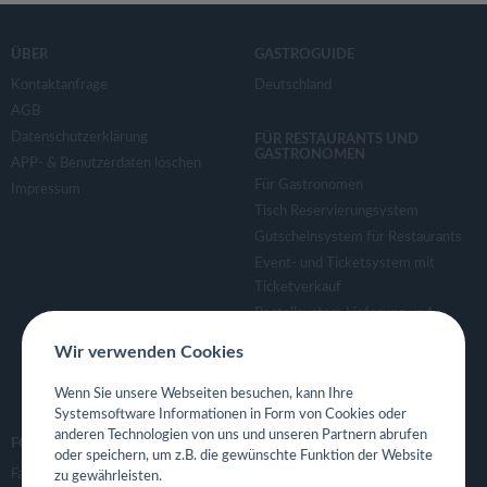
ÜBER
GASTROGUIDE
Kontaktanfrage
Deutschland
AGB
Datenschutzerklärung
FÜR RESTAURANTS UND
GASTRONOMEN
APP- & Benutzerdaten löschen
Für Gastronomen
Impressum
Tisch Reservierungsystem
Gutscheinsystem für Restaurants
Event- und Ticketsystem mit
Ticketverkauf
Bestellsystem Lieferung und
TakeAway
Wir verwenden Cookies
Webseiten für Restaurant
Eigene App für Restaurant
Wenn Sie unsere Webseiten besuchen, kann Ihre
Systemsoftware Informationen in Form von Cookies oder
anderen Technologien von uns und unseren Partnern abrufen
FOLGE UNS
oder speichern, um z.B. die gewünschte Funktion der Website
Facebook
zu gewährleisten.