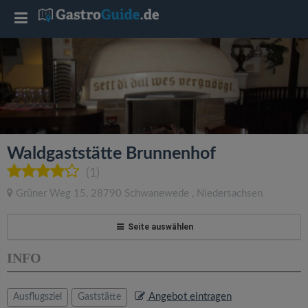
T
o
g
g
Waldgaststätte Brunnenhof
l
(1)
Grüner Weg 15
,
28790
Schwanewede
,
Niedersachsen
e
Seite auswählen
n
INFO
a
Angebot eintragen
Ausflugsziel
Gaststätte