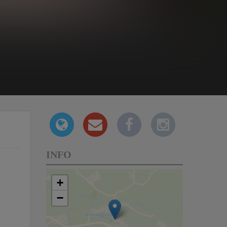
INFO
+
−