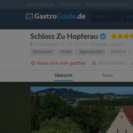
GastroGuide.de
Community
Restaurant-Gutscheine
Schloss Zu Hopferau
Schloßstraße 9 - 11
,
87659
Hopferau
,
Bayern
Restaurant
Hotel
Tagungshotel
Deutsch
Heute nicht mehr geöffnet
08364 984890
Übersicht
News