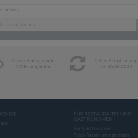
schrieben.
Dieser Eintrag wurde
Letzte Aktualisierung
1228
x aufgerufen
am
06.03.2022
OGUIDE
FÜR RESTAURANTS UND
GASTRONOMEN
land
Für Gastronomen
Tisch Reservierungsystem