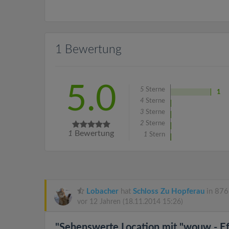
1 Bewertung
5.0
5
Sterne
1
4
Sterne
3
Sterne
2
Sterne
1
Bewertung
1
Stern
Lobacher
hat
Schloss Zu Hopferau
in 876
vor 12 Jahren
(18.11.2014 15:26)
"Sehenswerte Location mit "wouw - Ef