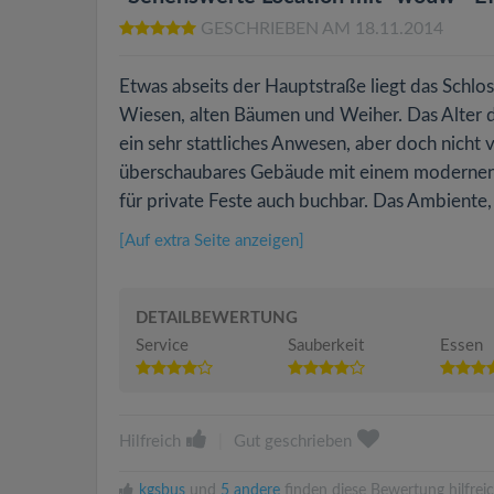
GESCHRIEBEN AM 18.11.2014
Etwas abseits der Hauptstraße liegt das Schl
Wiesen, alten Bäumen und Weiher. Das Alter di
ein sehr stattliches Anwesen, aber doch nicht
überschaubares Gebäude mit einem modernen 
für private Feste auch buchbar. Das Ambiente, 
[Auf extra Seite anzeigen]
DETAILBEWERTUNG
Service
Sauberkeit
Essen
Hilfreich
|
Gut geschrieben
kgsbus
und
5 andere
finden diese Bewertung hilfreic