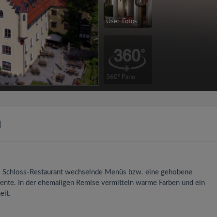
User-Fotos
360° Pano
u
as Schloss-Restaurant wechselnde Menüs bzw. eine gehobene
nte. In der ehemaligen Remise vermitteln warme Farben und ein
eit.