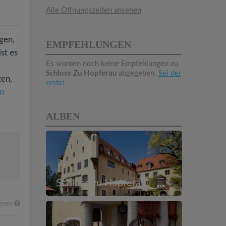
Alle Öffnungszeiten ansehen
gen,
EMPFEHLUNGEN
st es
Es wurden noch keine Empfehlungen zu
Schloss Zu Hopferau
abgegeben.
Sei der
en,
erste!
n
ALBEN
Schloss zu Hopferau
esen