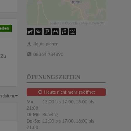
Leaflet
| ©
OpenStreetMap
©
CartoDB
eiben
Route planen
08364 984890
 Zu
ÖFFNUNGSZEITEN
Heute nicht mehr geöffnet
hsdatum
Mo:
12:00 bis 17:00, 18:00 bis
21:00
Di-Mi:
Ruhetag
Do-So:
12:00 bis 17:00, 18:00 bis
21:00