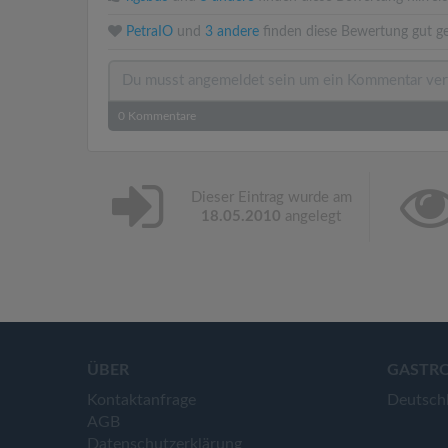
PetraIO
und
3 andere
finden diese Bewertung gut ge
0
Kommentare
Dieser Eintrag wurde am
18.05.2010
angelegt
ÜBER
GASTR
Kontaktanfrage
Deutsch
AGB
Datenschutzerklärung