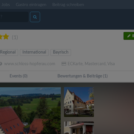
Jobs
Gastro eintragen
Beitrag schreiben
B
(1)
Regional
International
Bayrisch
www.schloss-hopferau.com
ECKarte, Mastercard, Visa
Events (0)
Bewertungen & Beiträge (1)
Galerie