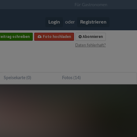
Für Gastronomen
Login
oder
Registrieren
eitrag schreiben
Foto hochladen
Abonnieren
Daten fehlerhaft?
Speisekarte (0)
Fotos (14)