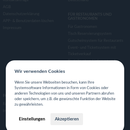
Kontaktanfrage
Deutschland
AGB
Datenschutzerklärung
FÜR RESTAURANTS UND
GASTRONOMEN
APP- & Benutzerdaten löschen
Für Gastronomen
Impressum
Tisch Reservierungsystem
Gutscheinsystem für Restaurants
Event- und Ticketsystem mit
Ticketverkauf
Bestellsystem Lieferung und
TakeAway
Wir verwenden Cookies
Webseiten für Restaurant
Eigene App für Restaurant
Wenn Sie unsere Webseiten besuchen, kann Ihre
Systemsoftware Informationen in Form von Cookies oder
anderen Technologien von uns und unseren Partnern abrufen
FOLGE UNS
oder speichern, um z.B. die gewünschte Funktion der Website
Facebook
zu gewährleisten.
Instagram
Einstellungen
Akzeptieren