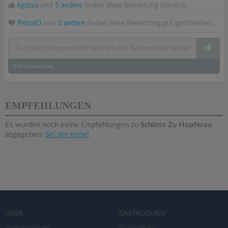
kgsbus
und
5 andere
finden diese Bewertung hilfreich.
PetraIO
und
3 andere
finden diese Bewertung gut geschrieben.
0
Kommentare
EMPFEHLUNGEN
Es wurden noch keine Empfehlungen zu
Schloss Zu Hopferau
abgegeben.
Sei der erste!
ÜBER
GASTROGUIDE