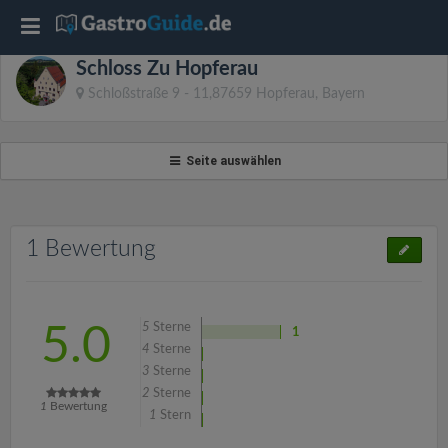
T
Schloss Zu Hopferau
o
Schloßstraße 9 - 11,87659 Hopferau, Bayern
g
Seite auswählen
g
l
1 Bewertung
e
5
Sterne
5.0
1
n
4
Sterne
3
Sterne
2
Sterne
a
1
Bewertung
1
Stern