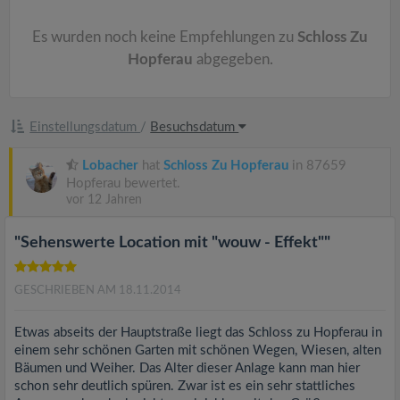
v
Es wurden noch keine Empfehlungen zu
Schloss Zu
i
Hopferau
abgegeben.
g
Einstellungsdatum
/
Besuchsdatum
a
Lobacher
hat
Schloss Zu Hopferau
in 87659
Hopferau bewertet.
t
vor 12 Jahren
i
"Sehenswerte Location mit "wouw - Effekt""
o
GESCHRIEBEN AM 18.11.2014
n
Etwas abseits der Hauptstraße liegt das Schloss zu Hopferau in
einem sehr schönen Garten mit schönen Wegen, Wiesen, alten
Bäumen und Weiher. Das Alter dieser Anlage kann man hier
schon sehr deutlich spüren. Zwar ist es ein sehr stattliches