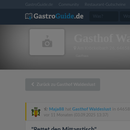
GastroGuide.de
Community
Restaurant-Gutscheine
Gasthof Wa
Am Kröckelbach 26
,
64658 
Gasthaus
Zurück zu Gasthof Waldeslust
Maja88
hat
Gasthof Waldeslust
in 64658 
vor 11 Monaten
(03.09.2025 13:37)
"Rettet den Mittagstisch"