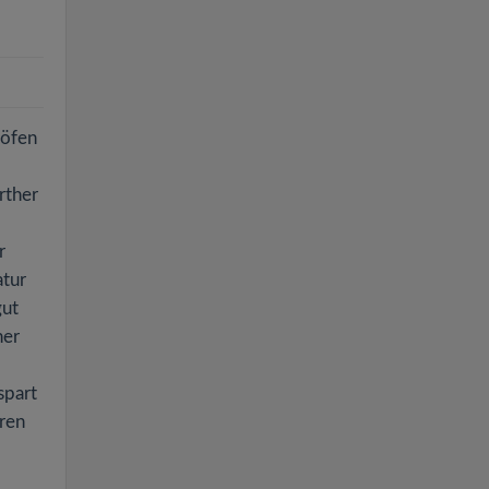
höfen
rther
r
atur
gut
ner
spart
eren