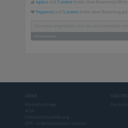
kgsbus
und
5 andere
finden diese Bewertung hilfreic
Pepperoni
und
5 andere
finden diese Bewertung gut
0
Kommentare
ÜBER
GASTR
Kontaktanfrage
Deutsch
AGB
Datenschutzerklärung
APP- & Benutzerdaten löschen