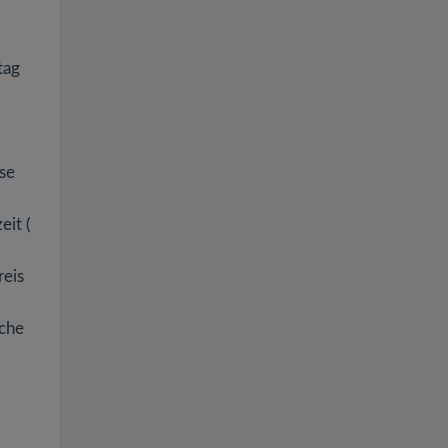
tag
se
eit (
reis
iche