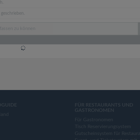
h.
 geschrieben.
OGUIDE
FÜR RESTAURANTS UND
GASTRONOMEN
land
Für Gastronomen
Tisch Reservierungsystem
Gutscheinsystem für Restaur