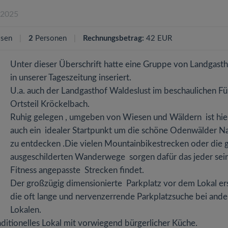
.2025
ssen
2
Personen
Rechnungsbetrag:
42 EUR
Unter dieser Überschrift hatte eine Gruppe von Landgast
in unserer Tageszeitung inseriert.
U.a. auch der Landgasthof Waldeslust im beschaulichen Fü
Ortsteil Kröckelbach.
Ruhig gelegen , umgeben von Wiesen und Wäldern ist hie
auch ein idealer Startpunkt um die schöne Odenwälder N
zu entdecken .Die vielen Mountainbikestrecken oder die 
ausgeschilderten Wanderwege sorgen dafür das jeder sei
Fitness angepasste Strecken findet.
Der großzügig dimensionierte Parkplatz vor dem Lokal er
die oft lange und nervenzerrende Parkplatzsuche bei and
Lokalen.
raditionelles Lokal mit vorwiegend bürgerlicher Küche.