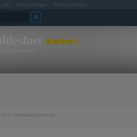
Jobs
Gastro eintragen
Beitrag schreiben
ldeslust
(1)
Fürth (Odenwald)
Fürth (Odenwald) bewertet.