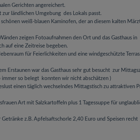
nalen Gerichten angereichert.
ut zur ländlichen Umgebung des Lokals passt.
 schönen weiß-blauen Kaminofen, der an diesem kalten März
n Wänden zeigen Fotoaufnahmen den Ort und das Gasthaus in
ch auf eine Zeitreise begeben.
benraum für Feierlichkeiten und eine windgeschützte Terras
em Erstaunen war das Gasthaus sehr gut besucht zur Mittagsz
b immer so belegt konnten wir nicht abschätzen )
lust einen täglich wechselndes Mittagstisch zu attraktiven P
frauen Art mit Salzkartoffeln plus 1 Tagessuppe für unglaubl
r Getränke z.B. Apfelsaftschorle 2,40 Euro und Speisen recht