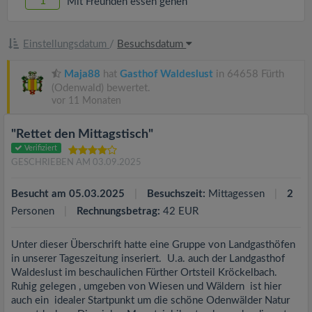
1
Mit Freunden essen gehen
Einstellungsdatum
/
Besuchsdatum
Maja88
hat
Gasthof Waldeslust
in 64658 Fürth
(Odenwald) bewertet.
vor 11 Monaten
"Rettet den Mittagstisch"
Verifiziert
GESCHRIEBEN AM 03.09.2025
Besucht am 05.03.2025
Besuchszeit:
Mittagessen
2
Personen
Rechnungsbetrag:
42 EUR
Unter dieser Überschrift hatte eine Gruppe von Landgasthöfen
in unserer Tageszeitung inseriert. U.a. auch der Landgasthof
Waldeslust im beschaulichen Fürther Ortsteil Kröckelbach.
Ruhig gelegen , umgeben von Wiesen und Wäldern ist hier
auch ein idealer Startpunkt um die schöne Odenwälder Natur