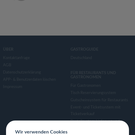
ÜBER
GASTROGUIDE
Kontaktanfrage
Deutschland
AGB
Datenschutzerklärung
FÜR RESTAURANTS UND
GASTRONOMEN
APP- & Benutzerdaten löschen
Für Gastronomen
Impressum
Tisch Reservierungsystem
Gutscheinsystem für Restaurants
Event- und Ticketsystem mit
Ticketverkauf
Bestellsystem Lieferung und
TakeAway
Wir verwenden Cookies