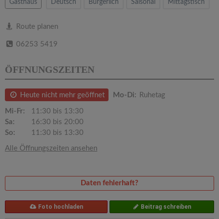
v
Gasthaus
Deutsch
Bürgerlich
Saisonal
Mittagstisch
i
Route planen
06253 5419
g
ÖFFNUNGSZEITEN
a
Heute nicht mehr geöffnet
Mo-Di:
Ruhetag
t
Mi-Fr:
11:30 bis 13:30
Sa:
16:30 bis 20:00
i
So:
11:30 bis 13:30
Alle Öffnungszeiten ansehen
o
n
Daten fehlerhaft?
Foto hochladen
Beitrag schreiben