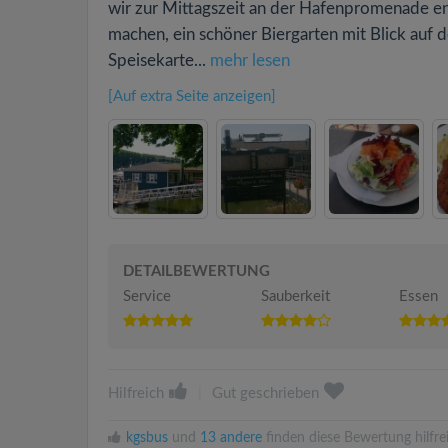
wir zur Mittagszeit an der Hafenpromenade ent
machen, ein schöner Biergarten mit Blick auf 
Speisekarte...
mehr lesen
[Auf extra Seite anzeigen]
DETAILBEWERTUNG
Service
Sauberkeit
Essen
Hilfreich
|
Gut geschrieben
kgsbus
und
13 andere
finden diese Bewertung hilfre