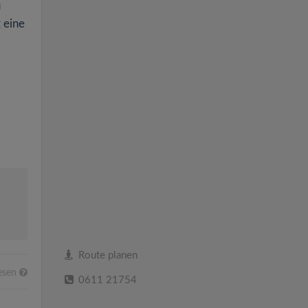
u
 eine
Route planen
esen
0611 21754