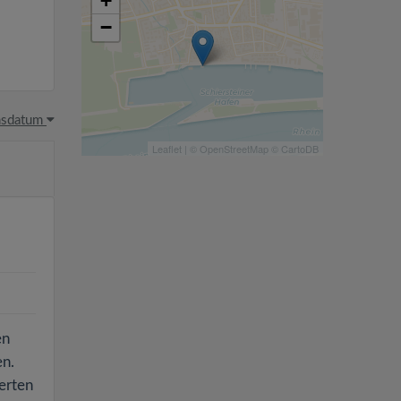
+
−
hsdatum
Leaflet
| ©
OpenStreetMap
©
CartoDB
en
en.
erten