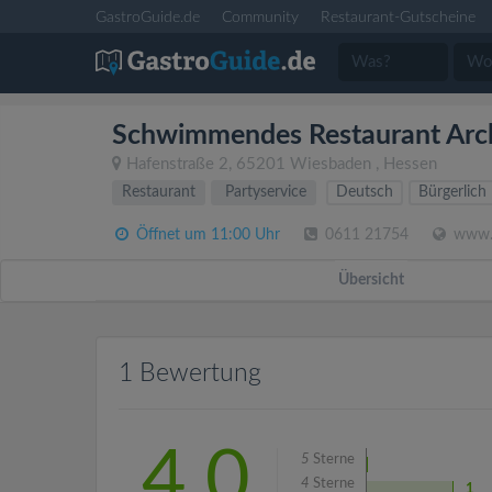
GastroGuide.de
Community
Restaurant-Gutscheine
Schwimmendes Restaurant Arc
Hafenstraße 2
,
65201
Wiesbaden
,
Hessen
Restaurant
Partyservice
Deutsch
Bürgerlich
Öffnet um 11:00 Uhr
0611 21754
www.a
Übersicht
1 Bewertung
4.0
5
Sterne
4
Sterne
1