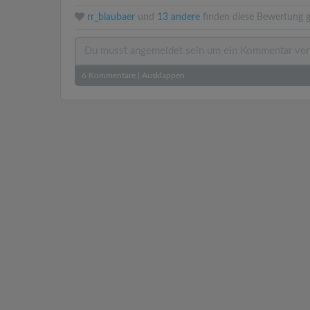
rr_blaubaer
und
13 andere
finden diese Bewertung g
6
Kommentare
|
Ausklappen