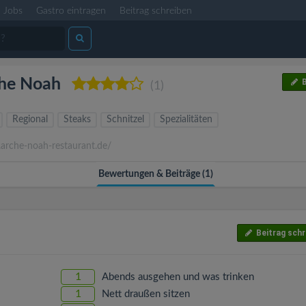
Jobs
Gastro eintragen
Beitrag schreiben
he Noah
B
(1)
Regional
Steaks
Schnitzel
Spezialitäten
rche-noah-restaurant.de/
Bewertungen & Beiträge (1)
Beitrag schr
1
Abends ausgehen und was trinken
1
Nett draußen sitzen