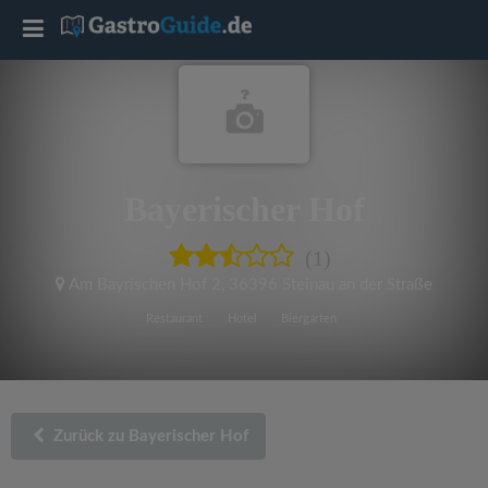
T
o
g
Bayerischer Hof
g
(1)
l
Am Bayrischen Hof 2
,
36396 Steinau an der Straße
e
Restaurant
Hotel
Biergarten
n
a
Zurück zu Bayerischer Hof