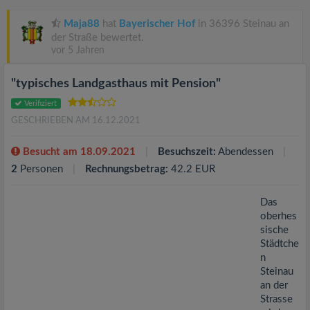
v
Maja88
hat
Bayerischer Hof
in 36396 Steinau an
i
der Straße bewertet.
vor 5 Jahren
g
"typisches Landgasthaus mit Pension"
Verifiziert
a
GESCHRIEBEN AM 16.12.2021
t
Besucht am 18.09.2021
Besuchszeit:
Abendessen
2
Personen
Rechnungsbetrag:
42.2 EUR
i
Das
oberhes
o
sische
Städtche
n
n
Steinau
an der
Strasse