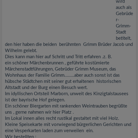
wird
auch als
Gebrüde
r-
Grimm-
Stadt
betitelt,
den hier haben die beiden berühmten Grimm Brüder Jacob und
Wilhelm gelebt.
Dies kann man hier auf Schritt und Tritt erfahren .z. B.
ein schöner Märchenbrunnen , geführte kostümierte
Märchenstadtführungen, Gebrüder Grimm Museum, das
Wohnhaus der Familie Grimm........aber auch sonst ist das
hübsche Städtchen mit seiner gut erhaltenen historischen
Altstadt und der Burg einen Besuch wert.
Im idyllischen Ortsteil Marborn, unweit des Kinzigtalstausees
ist der bayrische Hof gelegen.
Ein schöner Biergarten mit rankenden Weintrauben begrüßte
uns , gerne nahmen wir hier Platz .
Im Lokal innen alles recht rustikal gestaltet mit viel Holz.
Kleine Speisekarte mit vorwiegend bürgerlichen Gerichten und
eine Vesperkarten laden zum verweilen ein.
Wir bestellten :