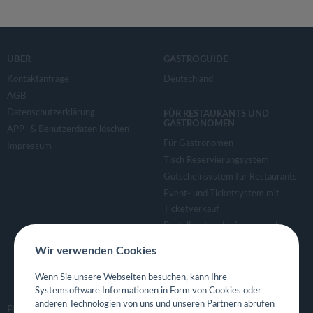
ÜBER
GASTROGUIDE
Kontaktanfrage
Deutschland
AGB
Datenschutzerklärung
FÜR RESTAURANTS UND
GASTRONOMEN
APP- & Benutzerdaten löschen
Für Gastronomen
Impressum
Tisch Reservierungsystem
Gutscheinsystem für Restaurants
Event- und Ticketsystem mit
Ticketverkauf
Bestellsystem Lieferung und
TakeAway
Wir verwenden Cookies
Webseiten für Restaurant
Eigene App für Restaurant
Wenn Sie unsere Webseiten besuchen, kann Ihre
Systemsoftware Informationen in Form von Cookies oder
anderen Technologien von uns und unseren Partnern abrufen
FOLGE UNS