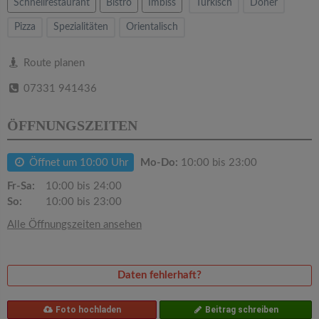
v
Schnellrestaurant
Bistro
Imbiss
Türkisch
Döner
Pizza
Spezialitäten
Orientalisch
i
Route planen
g
07331 941436
a
ÖFFNUNGSZEITEN
t
Öffnet um 10:00 Uhr
Mo-Do:
10:00 bis 23:00
Fr-Sa:
10:00 bis 24:00
i
So:
10:00 bis 23:00
Alle Öffnungszeiten ansehen
o
n
Daten fehlerhaft?
Foto hochladen
Beitrag schreiben