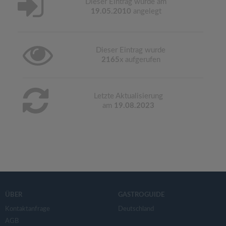
Dieser Eintrag wurde am
19.05.2010
angelegt
Dieser Eintrag wurde
2165
x aufgerufen
Letzte Aktualisierung
am
19.08.2023
ÜBER
GASTROGUIDE
Kontaktanfrage
Deutschland
AGB