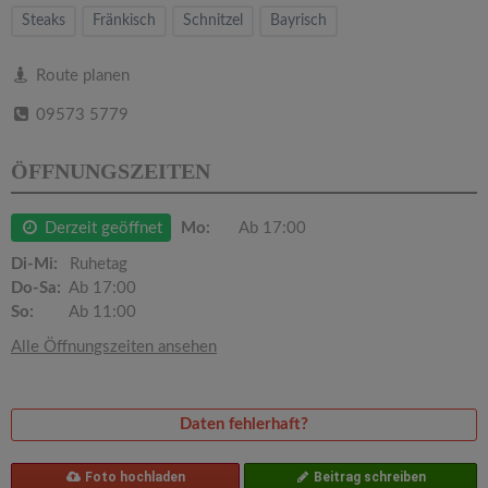
v
Steaks
Fränkisch
Schnitzel
Bayrisch
i
Route planen
09573 5779
g
ÖFFNUNGSZEITEN
a
Derzeit geöffnet
Mo:
Ab 17:00
t
Di-Mi:
Ruhetag
Do-Sa:
Ab 17:00
i
So:
Ab 11:00
Alle Öffnungszeiten ansehen
o
n
Daten fehlerhaft?
Foto hochladen
Beitrag schreiben