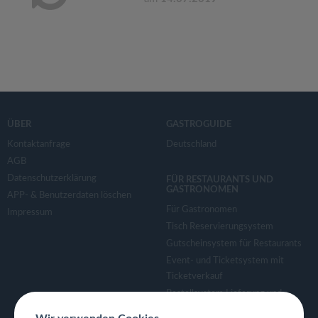
ÜBER
GASTROGUIDE
Kontaktanfrage
Deutschland
AGB
Datenschutzerklärung
FÜR RESTAURANTS UND
GASTRONOMEN
APP- & Benutzerdaten löschen
Für Gastronomen
Impressum
Tisch Reservierungsystem
Gutscheinsystem für Restaurants
Event- und Ticketsystem mit
Ticketverkauf
Bestellsystem Lieferung und
TakeAway