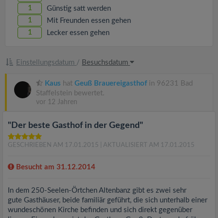
1
Günstig satt werden
1
Mit Freunden essen gehen
1
Lecker essen gehen
Einstellungsdatum
/
Besuchsdatum
Kaus
hat
Geuß Brauereigasthof
in 96231 Bad
Staffelstein bewertet.
vor 12 Jahren
"Der beste Gasthof in der Gegend"
GESCHRIEBEN AM 17.01.2015
| AKTUALISIERT AM 17.01.2015
Besucht am 31.12.2014
In dem 250-Seelen-Örtchen Altenbanz gibt es zwei sehr
gute Gasthäuser, beide familiär geführt, die sich unterhalb einer
wundeschönen Kirche befinden und sich direkt gegenüber