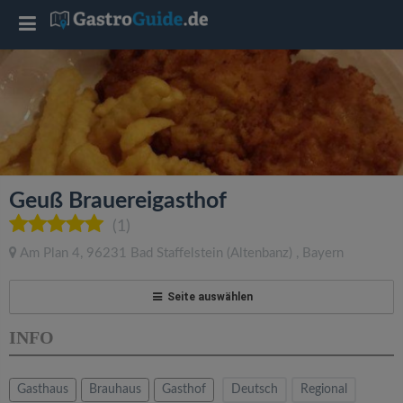
T
o
g
g
Geuß Brauereigasthof
l
(1)
Am Plan 4
,
96231
Bad Staffelstein
(Altenbanz)
,
Bayern
e
Seite auswählen
n
INFO
a
Gasthaus
Brauhaus
Gasthof
Deutsch
Regional