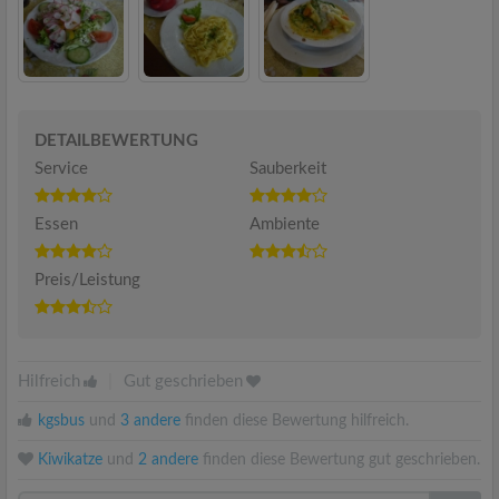
DETAILBEWERTUNG
Service
Sauberkeit
Essen
Ambiente
Preis/Leistung
Hilfreich
|
Gut geschrieben
kgsbus
und
3 andere
finden diese Bewertung hilfreich.
Kiwikatze
und
2 andere
finden diese Bewertung gut geschrieben.