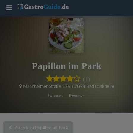
T
o
g
g
Papillon im Park
l
(1)
e
Mannheimer Straße 17a
,
67098 Bad Dürkheim
Restaurant
Biergarten
n
a
Zurück zu Papillon im Park