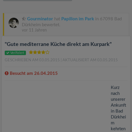
v
i
Gourminator
hat
Papillon im Park
in 67098 Bad
Dürkheim bewertet.
vor 11 Jahren
g
"Gute mediterrane Küche direkt am Kurpark"
a
Verifiziert
GESCHRIEBEN AM 03.05.2015
| AKTUALISIERT AM 03.05.2015
t
Besucht am 26.04.2015
i
Kurz
nach
o
unserer
Ankunft
n
in Bad
Dürkhei
m
kehrten