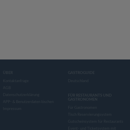
ÜBER
GASTROGUIDE
Kontaktanfrage
Deutschland
AGB
Datenschutzerklärung
FÜR RESTAURANTS UND
GASTRONOMEN
APP- & Benutzerdaten löschen
Für Gastronomen
Impressum
Tisch Reservierungsystem
Gutscheinsystem für Restaurants
Event- und Ticketsystem mit