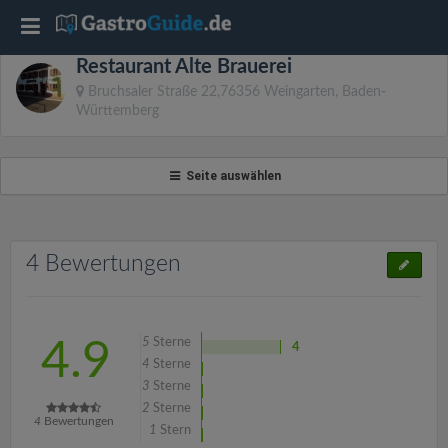
T
Restaurant Alte Brauerei
o
Bruchsaler Straße 22,76356 Weingarten, Baden-
Württemberg
g
Seite auswählen
g
l
4 Bewertungen
e
n
5
Sterne
4.9
4
4
Sterne
3
Sterne
a
2
Sterne
4
Bewertungen
1
Stern