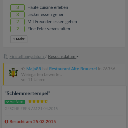
v
3
Haute cuisine erleben
3
Lecker essen gehen
i
2
Mit Freunden essen gehen
2
Eine Feier veranstalten
g
Mehr
a
Einstellungsdatum
/
Besuchsdatum
t
Maja88
hat
Restaurant Alte Brauerei
in 76356
Weingarten bewertet.
i
vor 11 Jahren
o
"Schlemmertempel"
Verifiziert
n
GESCHRIEBEN AM 21.04.2015
Besucht am 25.03.2015