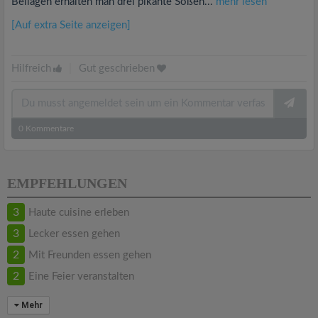
Beilagen erhalten man drei pikante Soßen...
mehr lesen
[Auf extra Seite anzeigen]
Hilfreich
|
Gut geschrieben
0
Kommentare
EMPFEHLUNGEN
3
Haute cuisine erleben
3
Lecker essen gehen
2
Mit Freunden essen gehen
2
Eine Feier veranstalten
Mehr