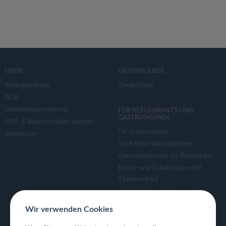
ÜBER
GASTROGUIDE
Kontaktanfrage
Deutschland
AGB
Datenschutzerklärung
FÜR RESTAURANTS UND
GASTRONOMEN
APP- & Benutzerdaten löschen
Für Gastronomen
Impressum
Tisch Reservierungsystem
Gutscheinsystem für Restaurants
Event- und Ticketsystem mit
Ticketverkauf
Bestellsystem Lieferung und
TakeAway
Wir verwenden Cookies
Webseiten für Restaurant