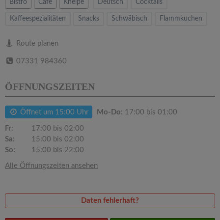
v
Bistro
Cafe
Kneipe
Deutsch
Cocktails
Kaffeespezialitäten
Snacks
Schwäbisch
Flammkuchen
i
Route planen
g
07331 984360
a
ÖFFNUNGSZEITEN
t
Öffnet um 15:00 Uhr
Mo-Do:
17:00 bis 01:00
Fr:
17:00 bis 02:00
i
Sa:
15:00 bis 02:00
So:
15:00 bis 22:00
o
Alle Öffnungszeiten ansehen
n
Daten fehlerhaft?