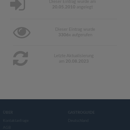
Dieser Eintrag wurde am
20.05.2010
angelegt
Dieser Eintrag wurde
3306
x aufgerufen
Letzte Aktualisierung
am
20.08.2023
ÜBER
GASTROGUIDE
Kontaktanfrage
Deutschland
AGB