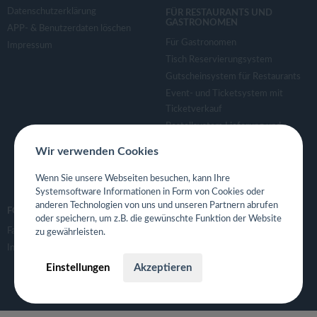
Datenschutzerklärung
FÜR RESTAURANTS UND
GASTRONOMEN
APP- & Benutzerdaten löschen
Für Gastronomen
Impressum
Tisch Reservierungsystem
Gutscheinsystem für Restaurants
Event- und Ticketsystem mit
Ticketverkauf
Bestellsystem Lieferung und
TakeAway
Wir verwenden Cookies
Webseiten für Restaurant
Eigene App für Restaurant
Wenn Sie unsere Webseiten besuchen, kann Ihre
Systemsoftware Informationen in Form von Cookies oder
anderen Technologien von uns und unseren Partnern abrufen
FOLGE UNS
oder speichern, um z.B. die gewünschte Funktion der Website
Facebook
zu gewährleisten.
Instagram
Einstellungen
Akzeptieren