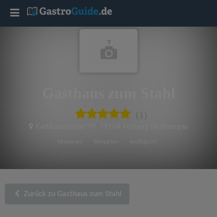
T
o
g
Gasthaus zum Stahl
g
(1)
l
Kartäuserstraße 99
,
79104 Freiburg im Breisgau
e
Restaurant
Biergarten
Ausflugsziel
n
a
Zurück zu Gasthaus zum Stahl