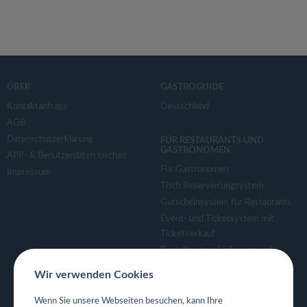
ÜBER
GASTROGUIDE
Kontaktanfrage
Deutschland
AGB
Datenschutzerklärung
FÜR RESTAURANTS UND
GASTRONOMEN
APP- & Benutzerdaten löschen
Für Gastronomen
Impressum
Tisch Reservierungsystem
Gutscheinsystem für Restaurants
Event- und Ticketsystem mit
Ticketverkauf
Bestellsystem Lieferung und
TakeAway
Wir verwenden Cookies
Webseiten für Restaurant
Eigene App für Restaurant
Wenn Sie unsere Webseiten besuchen, kann Ihre