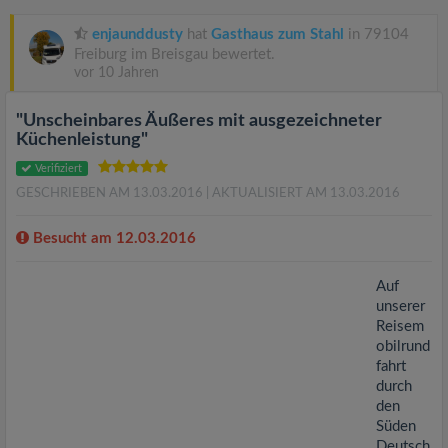
v
enjaunddusty
hat
Gasthaus zum Stahl
in 79104
i
Freiburg im Breisgau bewertet.
vor 10 Jahren
g
"Unscheinbares Äußeres mit ausgezeichneter
Küchenleistung"
a
Verifiziert
GESCHRIEBEN AM 13.03.2016
| AKTUALISIERT AM 13.03.2016
t
Besucht am 12.03.2016
i
Auf
unserer
o
Reisem
obilrund
fahrt
n
durch
den
Süden
Deutsch