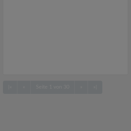
|«
«
Seite 1 von 30
»
»|