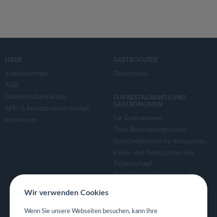
ÜBER
GASTROGUIDE
Kontaktanfrage
Deutschland
AGB
Datenschutzerklärung
FÜR RESTAURANTS UND
GASTRONOMEN
APP- & Benutzerdaten löschen
Für Gastronomen
Impressum
Tisch Reservierungsystem
Gutscheinsystem für Restaurants
Event- und Ticketsystem mit
Ticketverkauf
Bestellsystem Lieferung und
TakeAway
Wir verwenden Cookies
Webseiten für Restaurant
Eigene App für Restaurant
Wenn Sie unsere Webseiten besuchen, kann Ihre