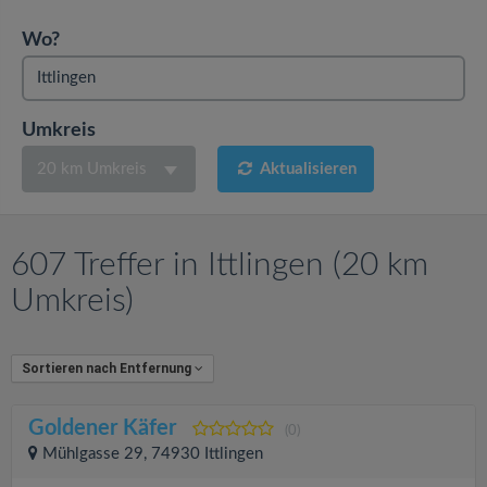
v
Wo?
i
g
Umkreis
20 km Umkreis
Aktualisieren
a
t
607 Treffer in Ittlingen (20 km
i
Umkreis)
o
Sortieren nach Entfernung
n
Goldener Käfer
(0)
Mühlgasse 29, 74930 Ittlingen