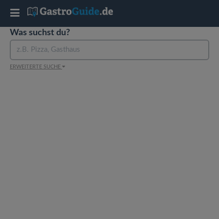
T
Was suchst du?
o
g
ERWEITERTE SUCHE
g
l
e
n
a