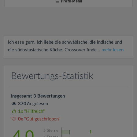
v
Profil-Menü
i
g
Ich esse gern. Ich liebe die schwäbische, die indische und
a
die südostasiatische Küche. Crossover finde...
mehr lesen
t
Bewertungs-Statistik
i
Insgesamt 3 Bewertungen
o
3707
x gelesen
1
x "Hilfreich"
n
0
x "Gut geschrieben"
5
Sterne
4.0
1