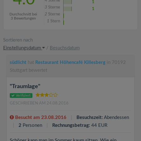
4
Sterne
1
3
Sterne
1
Durchschnitt bei
2
Sterne
3 Bewertungen
1
Stern
Sortieren nach
Einstellungsdatum
/
Besuchsdatum
südlicht
hat
Restaurant Höhencafé Killesberg
in 70192
Stuttgart bewertet
"Traumlage"
Verifiziert
GESCHRIEBEN AM 24.08.2016
Besucht am 23.08.2016
Besuchszeit:
Abendessen
2
Personen
Rechnungsbetrag:
44 EUR
Schöner kann man im Sommer kaum sitzen. Wie ein