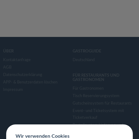
ÜBER
GASTROGUIDE
Kontaktanfrage
Deutschland
AGB
Datenschutzerklärung
FÜR RESTAURANTS UND
GASTRONOMEN
APP- & Benutzerdaten löschen
Für Gastronomen
Impressum
Tisch Reservierungsystem
Gutscheinsystem für Restaurants
Event- und Ticketsystem mit
Ticketverkauf
Bestellsystem Lieferung und
TakeAway
Wir verwenden Cookies