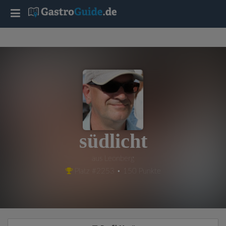
T
o
g
g
l
südlicht
e
aus Leonberg
Platz #2253 • 150 Punkte
n
a