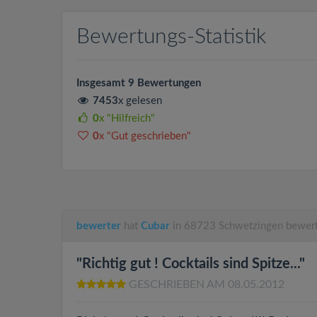
Bewertungs-Statistik
Insgesamt 9 Bewertungen
7453
x gelesen
0
x "Hilfreich"
0
x "Gut geschrieben"
bewerter
hat
Cubar
in 68723 Schwetzingen bewer
"Richtig gut ! Cocktails sind Spitze..."
GESCHRIEBEN AM 08.05.2012