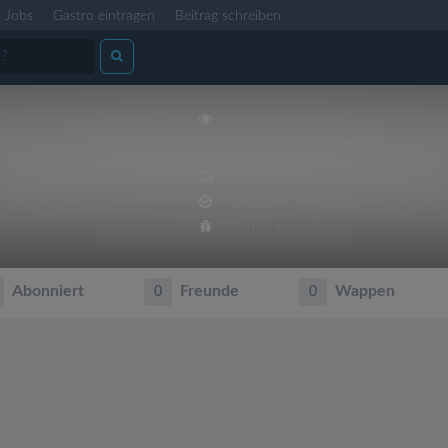
Jobs
Gastro eintragen
Beitrag schreiben
9305 Profilaufrufe
Dabei seit 06.05.2012 • Zuletzt aktiv: 
9 Beiträge
0 Locations eingetragen
0 Fehler gemeldet
Abonniert
Freunde
Wappen
0
0