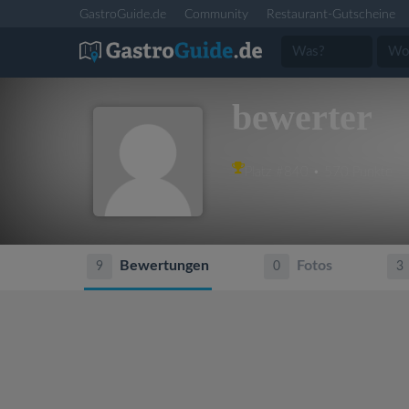
GastroGuide.de
Community
Restaurant-Gutscheine
bewerter
Platz #840 • 570 Punkte
Bewertungen
Fotos
9
0
3