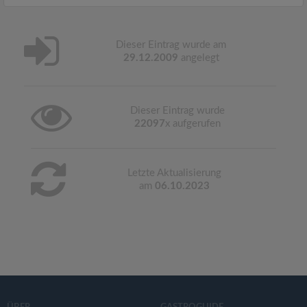
Dieser Eintrag wurde am
29.12.2009
angelegt
Dieser Eintrag wurde
22097
x aufgerufen
Letzte Aktualisierung
am
06.10.2023