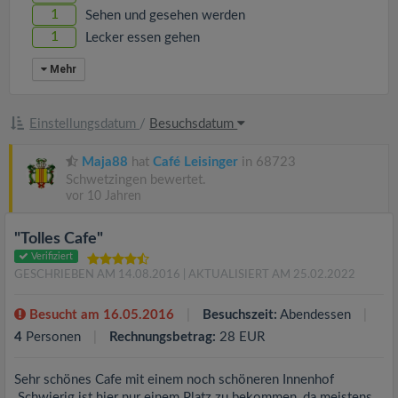
1
Sehen und gesehen werden
1
Lecker essen gehen
Mehr
Einstellungsdatum
/
Besuchsdatum
Maja88
hat
Café Leisinger
in 68723
Schwetzingen bewertet.
vor 10 Jahren
"Tolles Cafe"
Verifiziert
GESCHRIEBEN AM 14.08.2016
| AKTUALISIERT AM 25.02.2022
Besucht am 16.05.2016
Besuchszeit:
Abendessen
4
Personen
Rechnungsbetrag:
28 EUR
Sehr schönes Cafe mit einem noch schöneren Innenhof
.Schwierig ist hier nur einem Platz zu bekommen ,da meistens