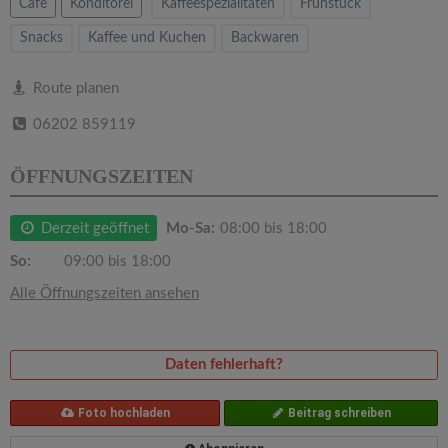
v
Cafe
Konditorei
Kaffeespezialitäten
Frühstück
Snacks
Kaffee und Kuchen
Backwaren
i
Route planen
g
06202 859119
a
ÖFFNUNGSZEITEN
t
Derzeit geöffnet
Mo-Sa:
08:00 bis 18:00
So:
09:00 bis 18:00
i
Alle Öffnungszeiten ansehen
o
Daten fehlerhaft?
n
Foto hochladen
Beitrag schreiben