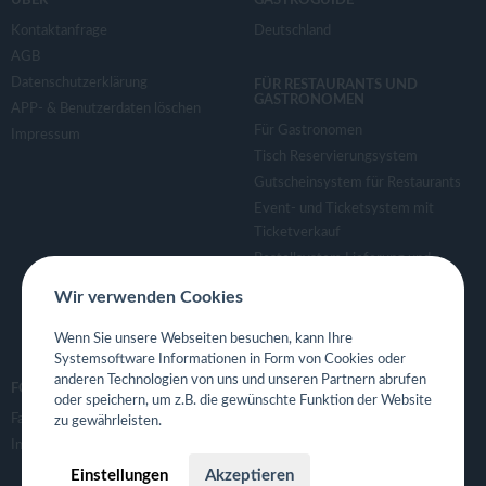
ÜBER
GASTROGUIDE
Kontaktanfrage
Deutschland
AGB
Datenschutzerklärung
FÜR RESTAURANTS UND
GASTRONOMEN
APP- & Benutzerdaten löschen
Für Gastronomen
Impressum
Tisch Reservierungsystem
Gutscheinsystem für Restaurants
Event- und Ticketsystem mit
Ticketverkauf
Bestellsystem Lieferung und
TakeAway
Wir verwenden Cookies
Webseiten für Restaurant
Eigene App für Restaurant
Wenn Sie unsere Webseiten besuchen, kann Ihre
Systemsoftware Informationen in Form von Cookies oder
anderen Technologien von uns und unseren Partnern abrufen
FOLGE UNS
oder speichern, um z.B. die gewünschte Funktion der Website
Facebook
zu gewährleisten.
Instagram
Einstellungen
Akzeptieren