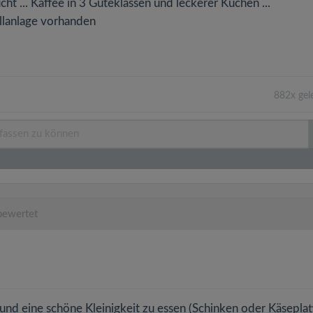
ht ... Kaffee in 3 Güteklassen und leckerer Kuchen ...
üllanlage vorhanden
882x gel
bewertet
 und eine schöne Kleinigkeit zu essen (Schinken oder Käseplat