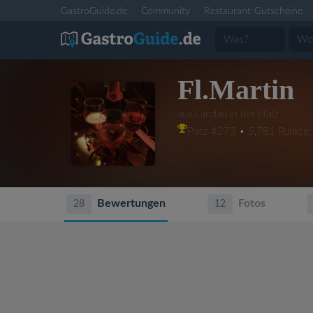
GastroGuide.de
Community
Restaurant-Gutscheine
Fl.Martin
aus Landau in der Pfalz
Platz #273 • 5,781 Punkte
Bewertungen
Fotos
28
12