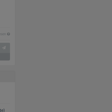
esen
te)