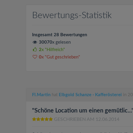
Bewertungs-Statistik
Insgesamt 28 Bewertungen
30070
x gelesen
2
x "Hilfreich"
0
x "Gut geschrieben"
Fl.Martin
hat
Elbgold Schanze · Kafferösterei
in 2
"Schöne Location um einen gemütlic...
GESCHRIEBEN AM 12.06.2014