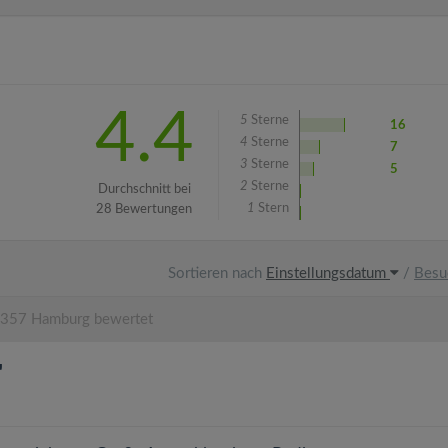
4.4
5
Sterne
16
4
Sterne
7
3
Sterne
5
2
Sterne
Durchschnitt bei
1
Stern
28 Bewertungen
Sortieren nach
Einstellungsdatum
/
Besu
0357 Hamburg bewertet
"