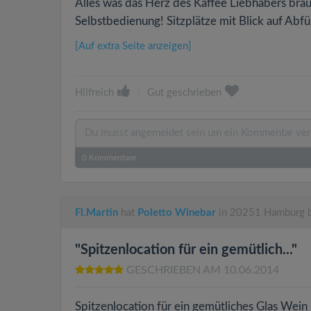
Alles was das Herz des Kaffee Liebhabers brauc
Selbstbedienung! Sitzplätze mit Blick auf Abf
[Auf extra Seite anzeigen]
Hilfreich
|
Gut geschrieben
0
Kommentare
Fl.Martin
hat
Poletto Winebar
in 20251 Hamburg 
"Spitzenlocation für ein gemütlich..."
GESCHRIEBEN AM 10.06.2014
Spitzenlocation für ein gemütliches Glas Wein