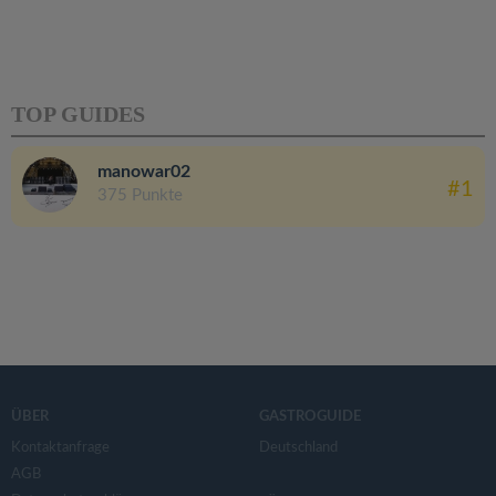
TOP GUIDES
manowar02
#1
375 Punkte
ÜBER
GASTROGUIDE
Kontaktanfrage
Deutschland
AGB