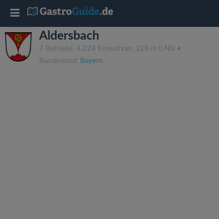
T
Aldersbach
o
7 Betriebe, 4.224 Einwohner, 328 m ü.NN •
Bundesland:
Bayern
g
g
l
e
n
a