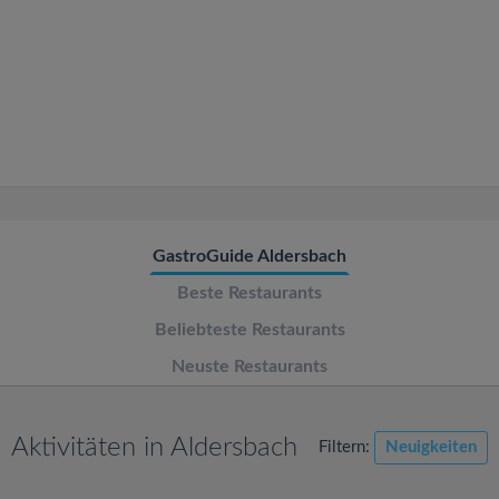
v
i
g
a
t
GastroGuide Aldersbach
Beste Restaurants
i
Beliebteste Restaurants
o
Neuste Restaurants
n
Aktivitäten in Aldersbach
Filtern:
Neuigkeiten