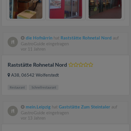
die Hofnärrin
hat
Raststätte Rohnetal Nord
auf
GastroGuide eingetragen
vor 11 Jahren
Raststätte Rohnetal Nord
A38
, 06542
Wolferstedt
Restaurant
Schnellrestaurant
mein.Leipzig
hat
Gaststätte Zum Steintaler
auf
GastroGuide eingetragen
vor 13 Jahren