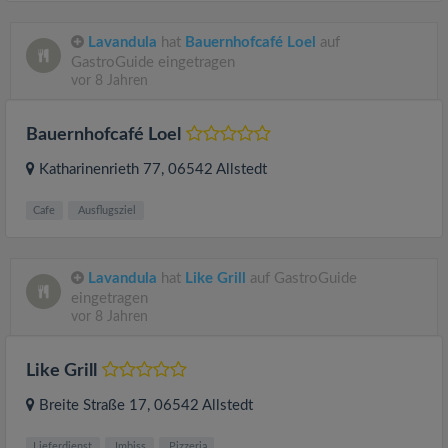
Lavandula
hat
Bauernhofcafé Loel
auf
GastroGuide eingetragen
vor 8 Jahren
Bauernhofcafé Loel
Katharinenrieth 77
, 06542
Allstedt
Cafe
Ausflugsziel
Lavandula
hat
Like Grill
auf GastroGuide
eingetragen
vor 8 Jahren
Like Grill
Breite Straße 17
, 06542
Allstedt
Lieferdienst
Imbiss
Pizzeria