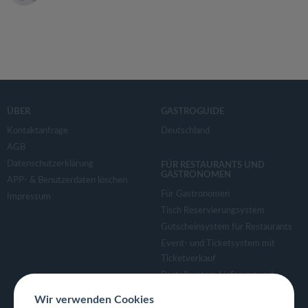
ÜBER
GASTROGUIDE
Kontaktanfrage
Deutschland
AGB
Datenschutzerklärung
FÜR RESTAURANTS UND
GASTRONOMEN
APP- & Benutzerdaten löschen
Für Gastronomen
Impressum
Tisch Reservierungsystem
Gutscheinsystem für Restaurants
Event- und Ticketsystem mit
Ticketverkauf
Bestellsystem Lieferung und
TakeAway
Wir verwenden Cookies
Webseiten für Restaurant