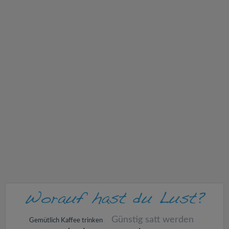
v
i
g
a
t
i
o
n
Günstig satt werden
Gemütlich Kaffee trinken