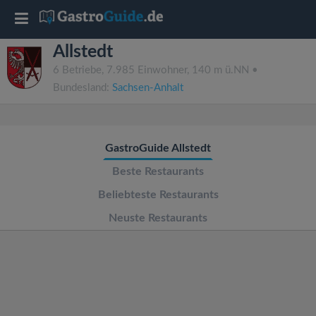
T
Allstedt
o
6 Betriebe, 7.985 Einwohner, 140 m ü.NN •
Bundesland:
Sachsen-Anhalt
g
g
GastroGuide Allstedt
l
Beste Restaurants
Beliebteste Restaurants
e
Neuste Restaurants
n
a