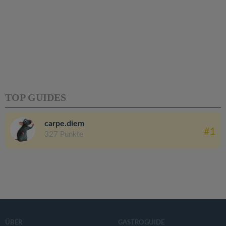
TOP GUIDES
carpe.diem
#1
327 Punkte
ÜBER
GASTROGUIDE