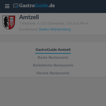
T
Amtzell
o
7 Betriebe, 4.155 Einwohner, 556 m ü.NN •
Bundesland:
Baden-Württemberg
g
g
GastroGuide Amtzell
l
Beste Restaurants
Beliebteste Restaurants
e
Neuste Restaurants
n
a