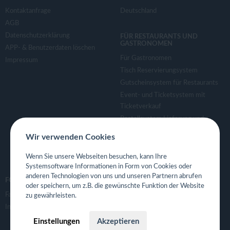
Kontaktanfrage
Deutschland
AGB
Datenschutzerklärung
FÜR RESTAURANTS UND
GASTRONOMEN
APP- & Benutzerdaten löschen
Für Gastronomen
Impressum
Tisch Reservierungsystem
Gutscheinsystem für Restaurants
Event- und Ticketsystem mit
Ticketverkauf
Bestellsystem Lieferung und
TakeAway
Wir verwenden Cookies
Webseiten für Restaurant
Eigene App für Restaurant
Wenn Sie unsere Webseiten besuchen, kann Ihre
Systemsoftware Informationen in Form von Cookies oder
anderen Technologien von uns und unseren Partnern abrufen
FOLGE UNS
oder speichern, um z.B. die gewünschte Funktion der Website
Facebook
zu gewährleisten.
Instagram
Einstellungen
Akzeptieren