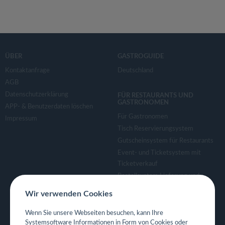
ÜBER
GASTROGUIDE
Kontaktanfrage
Deutschland
AGB
Datenschutzerklärung
FÜR RESTAURANTS UND
GASTRONOMEN
APP- & Benutzerdaten löschen
Für Gastronomen
Impressum
Tisch Reservierungsystem
Gutscheinsystem für Restaurants
Event- und Ticketsystem mit
Ticketverkauf
Bestellsystem Lieferung und
TakeAway
Wir verwenden Cookies
Webseiten für Restaurant
Eigene App für Restaurant
Wenn Sie unsere Webseiten besuchen, kann Ihre
Systemsoftware Informationen in Form von Cookies oder