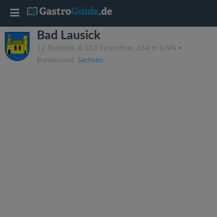
T
Bad Lausick
o
12 Betriebe, 8.133 Einwohner, 164 m ü.NN •
Bundesland:
Sachsen
g
g
l
e
n
a