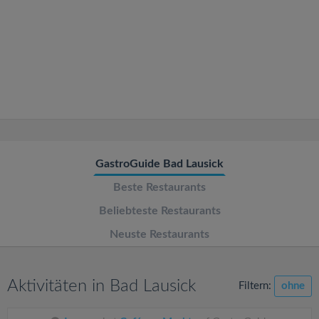
v
i
g
a
t
GastroGuide Bad Lausick
Beste Restaurants
i
Beliebteste Restaurants
o
Neuste Restaurants
n
Aktivitäten in Bad Lausick
Filtern:
ohne