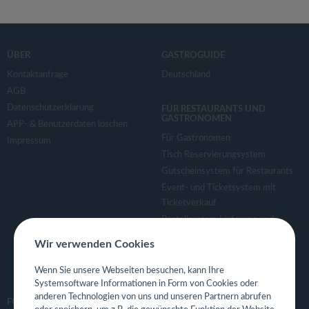
ÜBER
GASTROGUIDE
Kontaktanfrage
Deutschland
AGB
Datenschutzerklärung
FÜR RESTAURANTS UND
GASTRONOMEN
APP- & Benutzerdaten löschen
Für Gastronomen
Impressum
Tisch Reservierungsystem
Gutscheinsystem für Restaurants
Event- und Ticketsystem mit
Ticketverkauf
Bestellsystem Lieferung und
TakeAway
Wir verwenden Cookies
Webseiten für Restaurant
Eigene App für Restaurant
Wenn Sie unsere Webseiten besuchen, kann Ihre
Systemsoftware Informationen in Form von Cookies oder
anderen Technologien von uns und unseren Partnern abrufen
FOLGE UNS