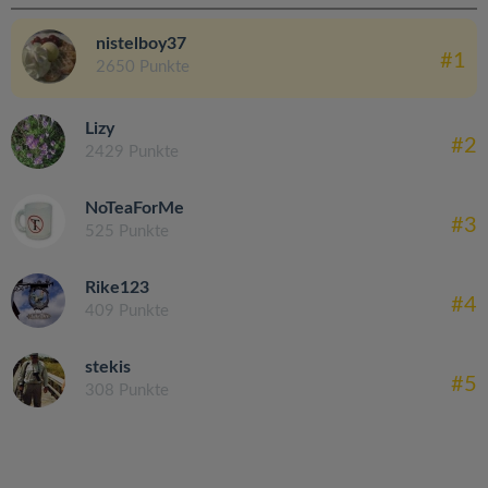
nistelboy37
#1
2650 Punkte
Lizy
#2
2429 Punkte
NoTeaForMe
#3
525 Punkte
Rike123
#4
409 Punkte
stekis
#5
308 Punkte