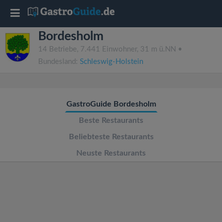
T
Bordesholm
o
14 Betriebe, 7.441 Einwohner, 31 m ü.NN •
Bundesland:
Schleswig-Holstein
g
g
GastroGuide Bordesholm
l
Beste Restaurants
Beliebteste Restaurants
e
Neuste Restaurants
n
a