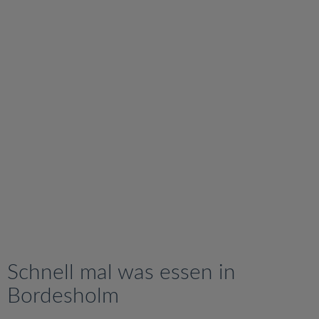
v
i
g
a
t
i
o
n
Schnell mal was essen in
Bordesholm