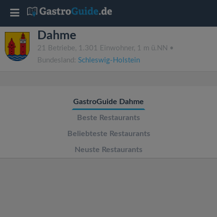
T
Dahme
o
21 Betriebe, 1.301 Einwohner, 1 m ü.NN •
Bundesland:
Schleswig-Holstein
g
g
GastroGuide Dahme
l
Beste Restaurants
Beliebteste Restaurants
e
Neuste Restaurants
n
a