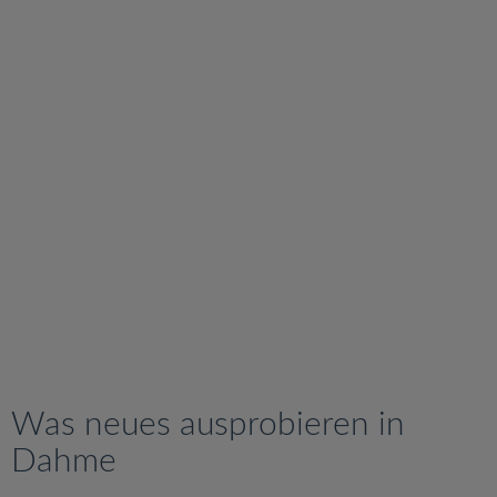
v
i
g
a
t
i
o
n
Was neues ausprobieren in
Dahme