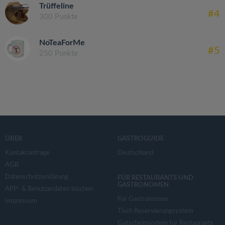
Trüffeline
#4
300 Punkte
NoTeaForMe
#5
250 Punkte
ÜBER
GASTROGUIDE
Kontaktanfrage
Deutschland
AGB
Datenschutzerklärung
FÜR RESTAURANTS UND
GASTRONOMEN
APP- & Benutzerdaten löschen
Für Gastronomen
Impressum
Tisch Reservierungsystem
Gutscheinsystem für Restaurants