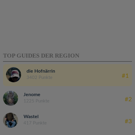
TOP GUIDES DER REGION
die Hofnärrin
#1
3402 Punkte
Jenome
#2
1225 Punkte
Wastel
#3
417 Punkte