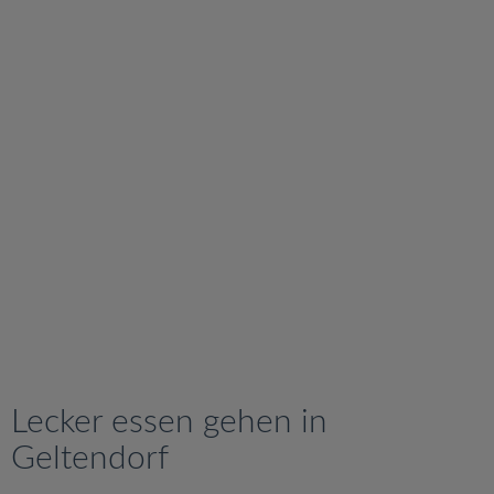
v
i
g
a
t
i
o
n
Lecker essen gehen in
Geltendorf