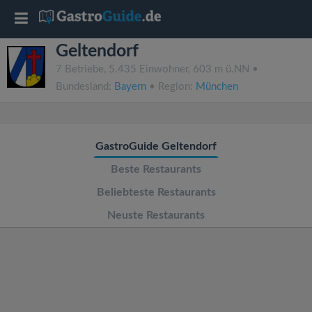
T
Geltendorf
o
7 Betriebe, 5.435 Einwohner, 603 m ü.NN •
Bundesland:
Bayern
• Region:
München
g
g
GastroGuide Geltendorf
l
Beste Restaurants
Beliebteste Restaurants
e
Neuste Restaurants
n
a