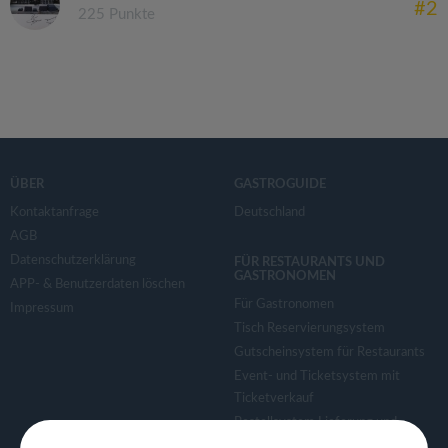
#2
225 Punkte
ÜBER
GASTROGUIDE
Kontaktanfrage
Deutschland
AGB
Datenschutzerklärung
FÜR RESTAURANTS UND
GASTRONOMEN
APP- & Benutzerdaten löschen
Für Gastronomen
Impressum
Tisch Reservierungsystem
Gutscheinsystem für Restaurants
Event- und Ticketsystem mit
Ticketverkauf
Bestellsystem Lieferung und
TakeAway