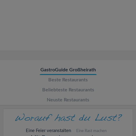
v
i
g
a
t
GastroGuide Großheirath
Beste Restaurants
i
Beliebteste Restaurants
o
Neuste Restaurants
n
Eine Feier veranstalten
Eine Rast machen