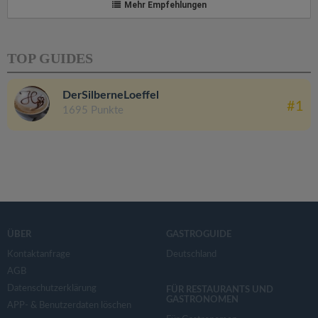
Mehr Empfehlungen
TOP GUIDES
DerSilberneLoeffel
#1
1695 Punkte
ÜBER
GASTROGUIDE
Kontaktanfrage
Deutschland
AGB
Datenschutzerklärung
FÜR RESTAURANTS UND
GASTRONOMEN
APP- & Benutzerdaten löschen