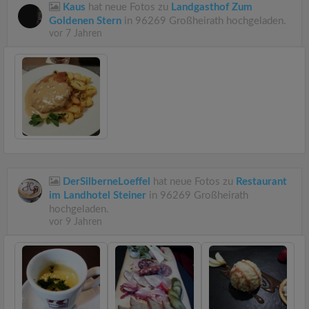
Kaus
hat neue Fotos zu
Landgasthof Zum
Goldenen Stern
in 96269 Großheirath hochgeladen.
vor 7 Jahren
DerSilberneLoeffel
hat neue Fotos zu
Restaurant
im Landhotel Steiner
in 96269 Großheirath
hochgeladen.
vor 9 Jahren