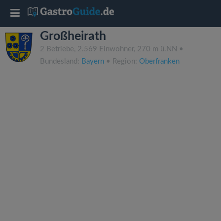
T
Großheirath
o
2 Betriebe, 2.569 Einwohner, 270 m ü.NN •
Bundesland:
Bayern
• Region:
Oberfranken
g
g
l
e
n
a