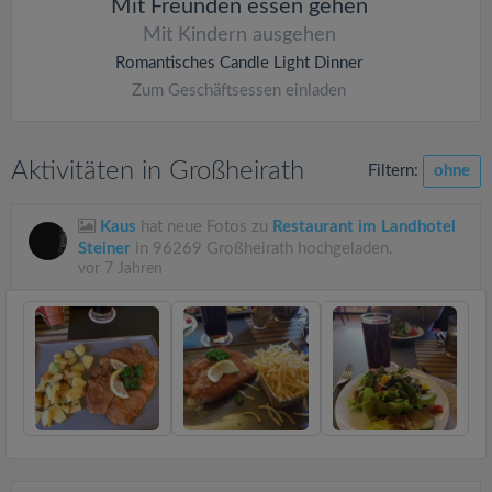
Mit Freunden essen gehen
Mit Kindern ausgehen
Romantisches Candle Light Dinner
Zum Geschäftsessen einladen
Aktivitäten in Großheirath
Filtern:
ohne
Kaus
hat neue Fotos zu
Restaurant im Landhotel
Steiner
in 96269 Großheirath hochgeladen.
vor 7 Jahren