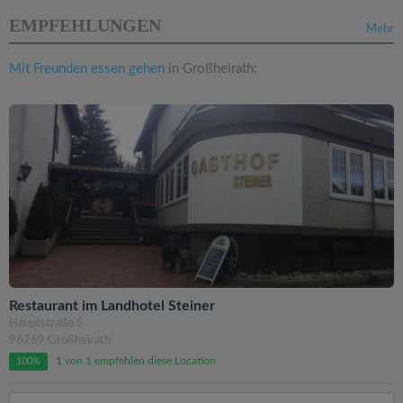
EMPFEHLUNGEN
Mehr
Mit Freunden essen gehen
in Großheirath:
Restaurant im Landhotel Steiner
Hauptstraße 5
96269 Großheirath
1 von 1 empfehlen diese Location
100%