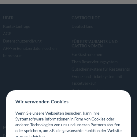
ÜBER
GASTROGUIDE
Kontaktanfrage
Deutschland
AGB
Datenschutzerklärung
FÜR RESTAURANTS UND
GASTRONOMEN
APP- & Benutzerdaten löschen
Für Gastronomen
Impressum
Tisch Reservierungsystem
Gutscheinsystem für Restaurants
Event- und Ticketsystem mit
Ticketverkauf
Bestellsystem Lieferung und
TakeAway
Wir verwenden Cookies
Webseiten für Restaurant
Eigene App für Restaurant
Wenn Sie unsere Webseiten besuchen, kann Ihre
Systemsoftware Informationen in Form von Cookies oder
anderen Technologien von uns und unseren Partnern abrufen
FOLGE UNS
oder speichern, um z.B. die gewünschte Funktion der Website
Facebook
zu gewährleisten.