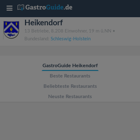
T
Heikendorf
o
13 Betriebe, 8.208 Einwohner, 19 m ü.NN •
Bundesland:
Schleswig-Holstein
g
g
GastroGuide Heikendorf
l
Beste Restaurants
Beliebteste Restaurants
e
Neuste Restaurants
n
a