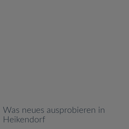
v
i
g
a
t
i
o
n
Was neues ausprobieren in
Heikendorf