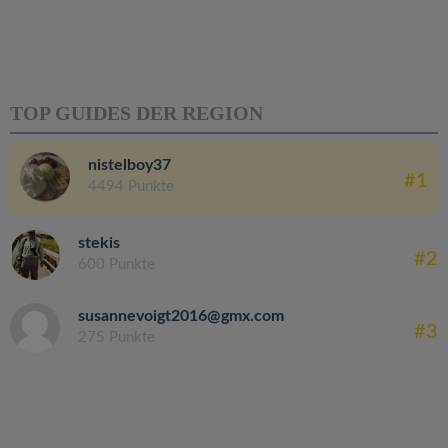
TOP GUIDES DER REGION
nistelboy37
#1
4494 Punkte
stekis
#2
600 Punkte
susannevoigt2016@gmx.com
#3
275 Punkte