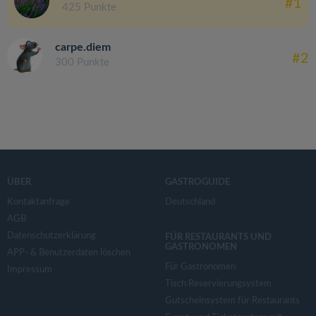
#1
425 Punkte
carpe.diem
#2
300 Punkte
ÜBER
GASTROGUIDE
Kontaktanfrage
Deutschland
AGB
Datenschutzerklärung
FÜR RESTAURANTS UND
GASTRONOMEN
APP- & Benutzerdaten löschen
Für Gastronomen
Impressum
Tisch Reservierungsystem
Gutscheinsystem für Restaurants