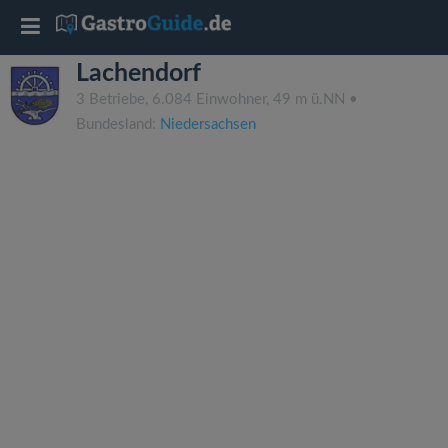
T
Lachendorf
o
3 Betriebe, 6.084 Einwohner, 49 m ü.NN •
Bundesland:
Niedersachsen
g
g
l
e
n
a