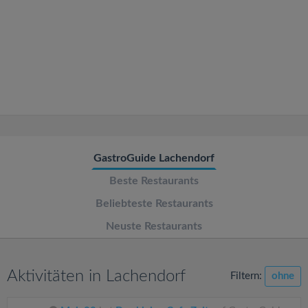
v
i
g
a
t
GastroGuide Lachendorf
Beste Restaurants
i
Beliebteste Restaurants
o
Neuste Restaurants
n
Aktivitäten in Lachendorf
Filtern:
ohne