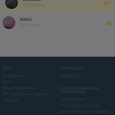
#1
1650 Punkte
KAth1
#2
275 Punkte
ÜBER
GASTROGUIDE
Kontaktanfrage
Deutschland
AGB
Datenschutzerklärung
FÜR RESTAURANTS UND
GASTRONOMEN
APP- & Benutzerdaten löschen
Für Gastronomen
Impressum
Tisch Reservierungsystem
Gutscheinsystem für Restaurants