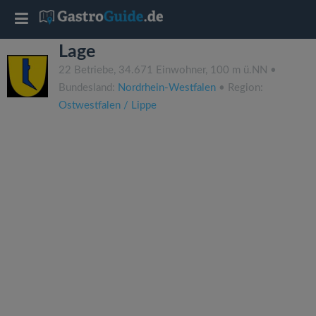
T
Lage
o
22 Betriebe, 34.671 Einwohner, 100 m ü.NN •
Bundesland:
Nordrhein-Westfalen
• Region:
g
Ostwestfalen / Lippe
g
l
e
n
a