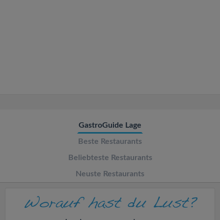
v
i
g
a
t
GastroGuide Lage
i
Beste Restaurants
o
Beliebteste Restaurants
Neuste Restaurants
n