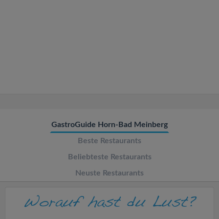
v
i
g
a
t
GastroGuide Horn-Bad Meinberg
i
Beste Restaurants
o
Beliebteste Restaurants
Neuste Restaurants
n