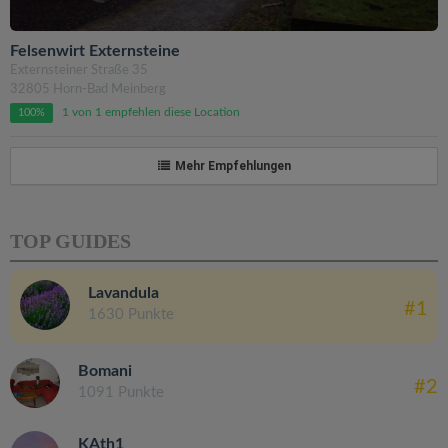
Felsenwirt Externsteine
Externsteiner Straße 35
32805 Horn-Bad Meinberg
1 von 1 empfehlen diese Location
100%
Mehr Empfehlungen
TOP GUIDES
Lavandula
#1
1630 Punkte
Bomani
#2
1091 Punkte
KAth1