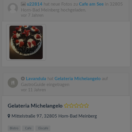
u22814
hat neue Fotos zu
Cafe am See
in 32805
Horn-Bad Meinberg hochgeladen.
vor 7 Jahren
Lavandula
hat
Gelateria Michelangelo
auf
GastroGuide eingetragen
vor 11 Jahren
Gelateria Michelangelo
Mittelstraße 97
, 32805
Horn-Bad Meinberg
Bistro
Cafe
Eiscafe