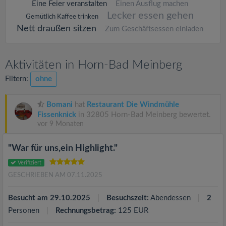
Eine Feier veranstalten
Einen Ausflug machen
Lecker essen gehen
Gemütlich Kaffee trinken
Nett draußen sitzen
Zum Geschäftsessen einladen
Aktivitäten in Horn-Bad Meinberg
Filtern:
ohne
Bomani
hat
Restaurant Die Windmühle
Fissenknick
in 32805 Horn-Bad Meinberg bewertet.
vor 9 Monaten
"War für uns,ein Highlight."
Verifiziert
GESCHRIEBEN AM 07.11.2025
Besucht am 29.10.2025
Besuchszeit:
Abendessen
2
Personen
Rechnungsbetrag:
125 EUR