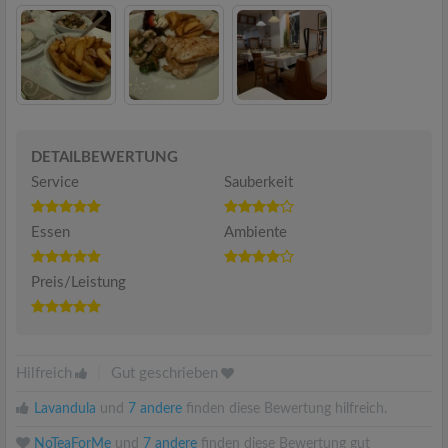
DETAILBEWERTUNG
Service
Sauberkeit
Essen
Ambiente
Preis/Leistung
Hilfreich
|
Gut geschrieben
Lavandula
und
7 andere
finden diese Bewertung hilfreich.
NoTeaForMe
und
7 andere
finden diese Bewertung gut