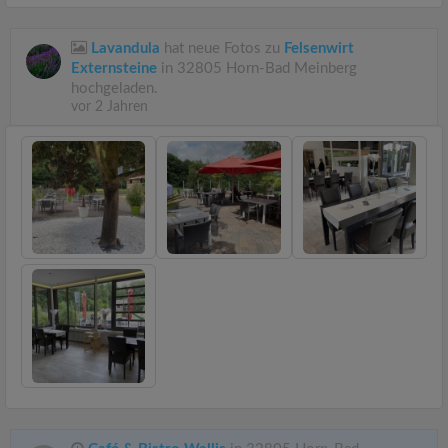
Lavandula
hat neue Fotos zu
Felsenwirt
Externsteine
in 32805 Horn-Bad Meinberg
hochgeladen.
vor 2 Jahren