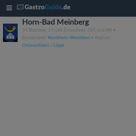
T
Horn-Bad Meinberg
o
34 Betriebe, 17.185 Einwohner, 207 m ü.NN •
Bundesland:
Nordrhein-Westfalen
• Region:
g
Ostwestfalen / Lippe
g
l
e
n
a