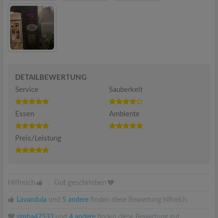
DETAILBEWERTUNG
Service
Sauberkeit
Essen
Ambiente
Preis/Leistung
Hilfreich
|
Gut geschrieben
Lavandula
und
5 andere
finden diese Bewertung hilfreich.
simba47533
und
4 andere
finden diese Bewertung gut