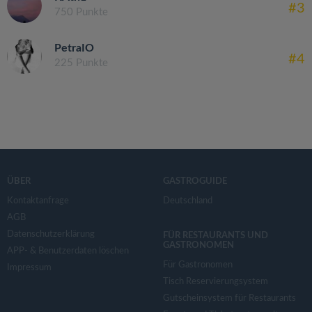
#3
750 Punkte
PetraIO
#4
225 Punkte
ÜBER
GASTROGUIDE
Kontaktanfrage
Deutschland
AGB
Datenschutzerklärung
FÜR RESTAURANTS UND
GASTRONOMEN
APP- & Benutzerdaten löschen
Für Gastronomen
Impressum
Tisch Reservierungsystem
Gutscheinsystem für Restaurants