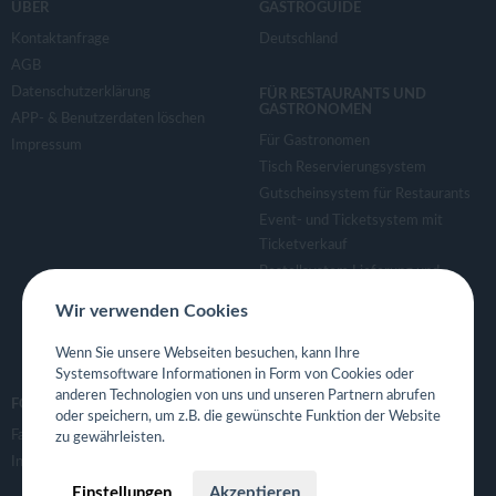
ÜBER
GASTROGUIDE
Kontaktanfrage
Deutschland
AGB
Datenschutzerklärung
FÜR RESTAURANTS UND
GASTRONOMEN
APP- & Benutzerdaten löschen
Für Gastronomen
Impressum
Tisch Reservierungsystem
Gutscheinsystem für Restaurants
Event- und Ticketsystem mit
Ticketverkauf
Bestellsystem Lieferung und
TakeAway
Wir verwenden Cookies
Webseiten für Restaurant
Eigene App für Restaurant
Wenn Sie unsere Webseiten besuchen, kann Ihre
Systemsoftware Informationen in Form von Cookies oder
anderen Technologien von uns und unseren Partnern abrufen
FOLGE UNS
oder speichern, um z.B. die gewünschte Funktion der Website
Facebook
zu gewährleisten.
Instagram
Einstellungen
Akzeptieren