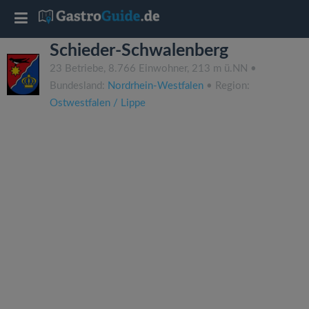
T
Schieder-Schwalenberg
o
23 Betriebe, 8.766 Einwohner, 213 m ü.NN •
Bundesland:
Nordrhein-Westfalen
• Region:
g
Ostwestfalen / Lippe
g
l
e
n
a