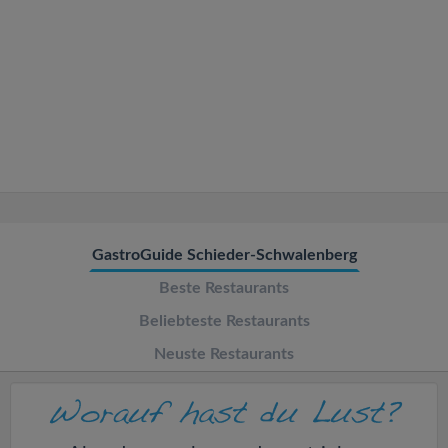
v
i
g
a
t
GastroGuide Schieder-Schwalenberg
i
Beste Restaurants
o
Beliebteste Restaurants
Neuste Restaurants
n