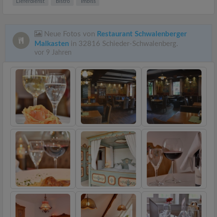
Lieferdienst
Bistro
Imbiss
Neue Fotos von
Restaurant Schwalenberger
Malkasten
in 32816 Schieder-Schwalenberg.
vor 9 Jahren