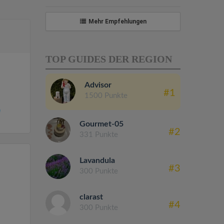
Mehr Empfehlungen
TOP GUIDES DER REGION
Advisor
#1
1500 Punkte
n
Gourmet-05
#2
331 Punkte
Lavandula
#3
300 Punkte
clarast
#4
300 Punkte