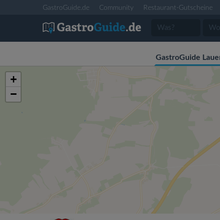
GastroGuide.de
Community
Restaurant-Gutscheine
GastroGuide Laue
+
−