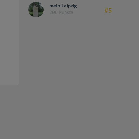
mein.Leipzig
#5
200 Punkte