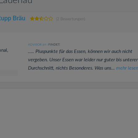
 Lauenau
 Rupp Bräu
(2 Bewertungen)
ADVISOR
FINDET:
(89
)
onal,
….. Pluspunkte für das Essen, können wir auch nicht
vergeben. Unser Essen war leider nur guter bis unterer
Durchschnitt, nichts Besonderes. Was uns...
mehr lese