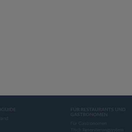
OGUIDE
FÜR RESTAURANTS UND
GASTRONOMEN
land
Für Gastronomen
Tisch Reservierungsystem