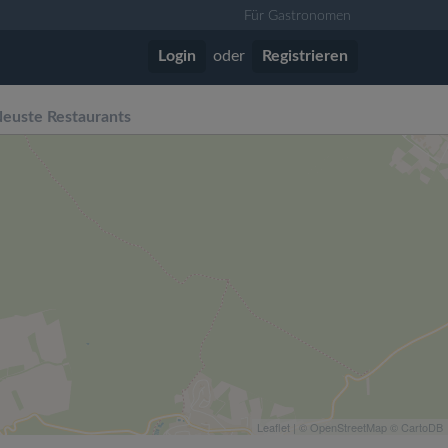
Für Gastronomen
Login
oder
Registrieren
euste Restaurants
Leaflet
| ©
OpenStreetMap
©
CartoDB