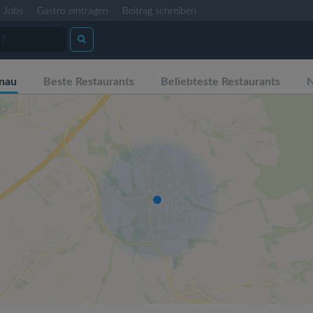
Jobs
Gastro eintragen
Beitrag schreiben
nau
Beste Restaurants
Beliebteste Restaurants
N