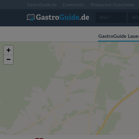
GastroGuide.de
Community
Restaurant-Gutscheine
GastroGuide Laue
+
−