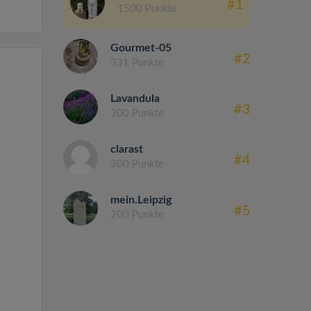
#1
1500 Punkte
Gourmet-05
#2
331 Punkte
Lavandula
#3
300 Punkte
clarast
#4
300 Punkte
mein.Leipzig
#5
200 Punkte