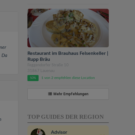
mer
Restaurant im Brauhaus Felsenkeller |
. Da
Rupp Bräu
Feggendorfer Straße 10
31867 Lauenau
1 von 2 empfehlen diese Location
50%
Mehr Empfehlungen
TOP GUIDES DER REGION
n
Advisor