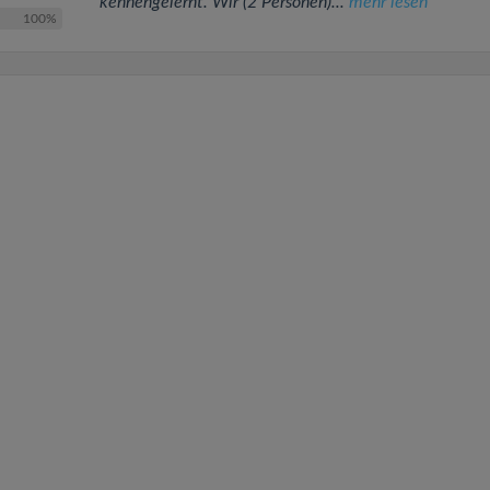
kennengelernt. Wir (2 Personen)...
mehr lesen
100%