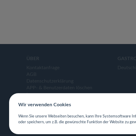
ÜBER
GASTR
Kontaktanfrage
Deutsch
AGB
Datenschutzerklärung
APP- & Benutzerdaten löschen
Impressum
Wir verwenden Cookies
Wenn Sie unsere Webseiten besuchen, kann Ihre Systemsoftware Inf
oder speichern, um z.B. die gewünschte Funktion der Website zu gew