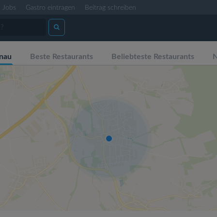
Jobs
Gastro eintragen
Beitrag schreiben
nau
Beste Restaurants
Beliebteste Restaurants
N