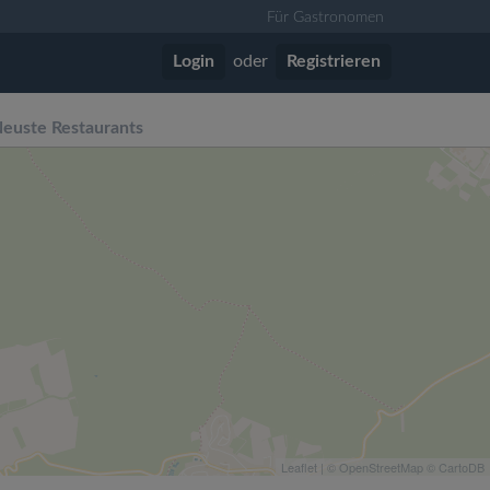
Für Gastronomen
Login
oder
Registrieren
euste Restaurants
Leaflet
| ©
OpenStreetMap
©
CartoDB