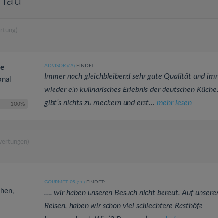
enau
rtung)
ADVISOR
FINDET:
te
(89
)
Immer noch gleichbleibend sehr gute Qualität und im
onal
wieder ein kulinarisches Erlebnis der deutschen Küche
gibt’s nichts zu meckern und erst...
mehr lesen
100%
wertungen)
GOURMET-05
FINDET:
(11
)
chen,
…. wir haben unseren Besuch nicht bereut. Auf unsere
Reisen, haben wir schon viel schlechtere Rasthöfe