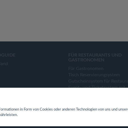
OGUIDE
FÜR RESTAURANTS UND
GASTRONOMEN
land
Für Gastronomen
Tisch Reservierungsystem
Gutscheinsystem für Restaur
Event- und Ticketsystem mit
Ticketverkauf
Bestellsystem Lieferung und
TakeAway
ormationen in Form von Cookies oder anderen Technologien von uns und unser
Webseiten für Restaurant
ährleisten.
Eigene App für Restaurant