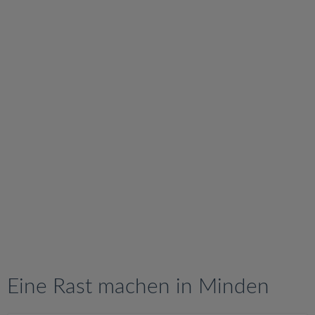
v
i
g
a
t
i
o
n
Eine Rast machen in Minden