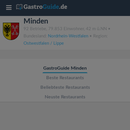
T
Minden
o
92 Betriebe, 79.853 Einwohner, 42 m ü.NN •
Bundesland:
Nordrhein-Westfalen
• Region:
g
Ostwestfalen / Lippe
g
GastroGuide Minden
l
Beste Restaurants
e
Beliebteste Restaurants
Neuste Restaurants
n
a