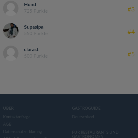
Hund
#3
725 Punkte
Supasipa
#4
550 Punkte
clarast
#5
500 Punkte
ÜBER
GASTROGUIDE
Kontaktanfrage
Deutschland
AGB
Datenschutzerklärung
FÜR RESTAURANTS UND
GASTRONOMEN