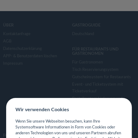
ÜBER
GASTROGUIDE
Kontaktanfrage
Deutschland
AGB
Datenschutzerklärung
FÜR RESTAURANTS UND
GASTRONOMEN
APP- & Benutzerdaten löschen
Für Gastronomen
Impressum
Tisch Reservierungsystem
Gutscheinsystem für Restaurants
Event- und Ticketsystem mit
Ticketverkauf
Bestellsystem Lieferung und
TakeAway
Wir verwenden Cookies
Webseiten für Restaurant
Eigene App für Restaurant
Wenn Sie unsere Webseiten besuchen, kann Ihre
Systemsoftware Informationen in Form von Cookies oder
anderen Technologien von uns und unseren Partnern abrufen
FOLGE UNS