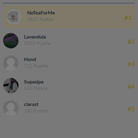
NoTeaForMe
#1
3625 Punkte
Lavandula
#2
2875 Punkte
Hund
#3
725 Punkte
Supasipa
#4
550 Punkte
clarast
#5
500 Punkte