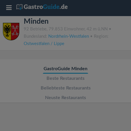
T
Minden
o
92 Betriebe, 79.853 Einwohner, 42 m ü.NN •
Bundesland:
Nordrhein-Westfalen
• Region:
g
Ostwestfalen / Lippe
g
GastroGuide Minden
l
Beste Restaurants
e
Beliebteste Restaurants
Neuste Restaurants
n
a