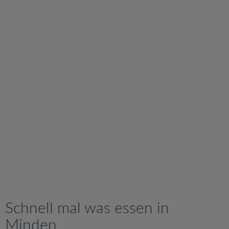
v
i
g
a
t
i
o
n
Schnell mal was essen in
Minden