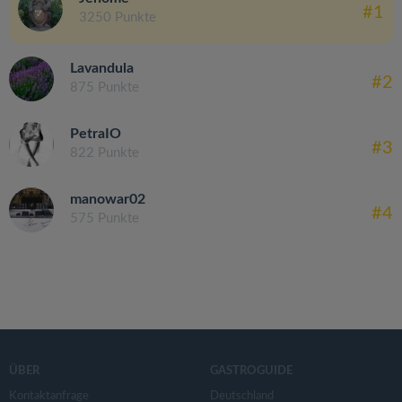
#1
3250 Punkte
Lavandula
#2
875 Punkte
PetraIO
#3
822 Punkte
manowar02
#4
575 Punkte
ÜBER
GASTROGUIDE
Kontaktanfrage
Deutschland