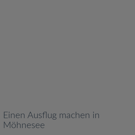
v
i
g
a
t
i
o
n
Einen Ausflug machen in
Möhnesee