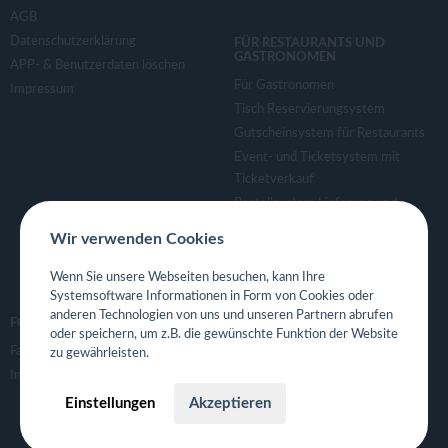
AGB
Datenschutzerklärung
FÜR RESTAURANTS UND
GASTRONOMEN
APP- & Benutzerdaten löschen
Für Gastronomen
Impressum
Tisch Reservierungsystem
Gutscheinsystem für Restaurants
Event- und Ticketsystem mit
Ticketverkauf
Bestellsystem Lieferung und
TakeAway
Wir verwenden Cookies
Webseiten für Restaurant
Eigene App für Restaurant
Wenn Sie unsere Webseiten besuchen, kann Ihre
Systemsoftware Informationen in Form von Cookies oder
anderen Technologien von uns und unseren Partnern abrufen
FOLGE UNS
oder speichern, um z.B. die gewünschte Funktion der Website
Facebook
zu gewährleisten.
Instagram
Einstellungen
Akzeptieren