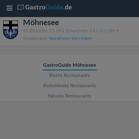
T
Möhnesee
o
46 Betriebe, 11.698 Einwohner, 241 m ü.NN •
Bundesland:
Nordrhein-Westfalen
g
g
GastroGuide Möhnesee
l
Beste Restaurants
Beliebteste Restaurants
e
Neuste Restaurants
n
a