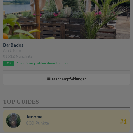
BarBados
Am Ufer 6
01612 Nünchritz
1 von 2 empfehlen diese Location
50%
Mehr Empfehlungen
TOP GUIDES
Jenome
#1
800 Punkte