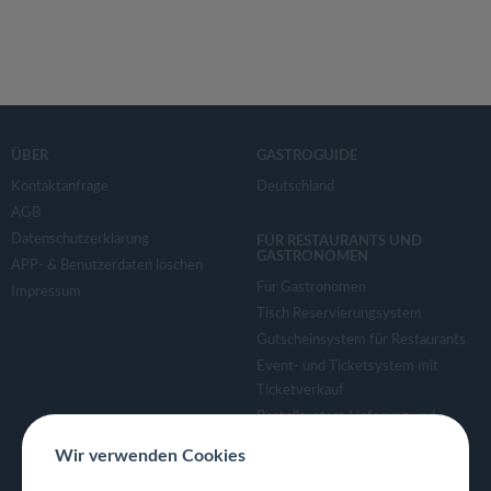
ÜBER
GASTROGUIDE
Kontaktanfrage
Deutschland
AGB
Datenschutzerklärung
FÜR RESTAURANTS UND
GASTRONOMEN
APP- & Benutzerdaten löschen
Für Gastronomen
Impressum
Tisch Reservierungsystem
Gutscheinsystem für Restaurants
Event- und Ticketsystem mit
Ticketverkauf
Bestellsystem Lieferung und
TakeAway
Wir verwenden Cookies
Webseiten für Restaurant