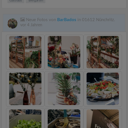
Gasthaus
Biergarten
Neue Fotos von
BarBados
in 01612 Nünchritz.
vor 4 Jahren