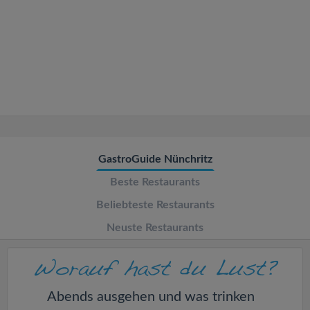
v
i
g
a
t
GastroGuide Nünchritz
Beste Restaurants
i
Beliebteste Restaurants
o
Neuste Restaurants
n
Abends ausgehen und was trinken