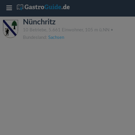
T
Nünchritz
o
10 Betriebe, 5.661 Einwohner, 105 m ü.NN •
Bundesland:
Sachsen
g
g
l
e
n
a