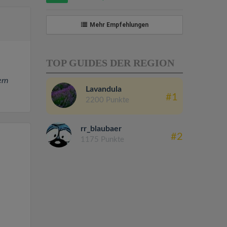
Mehr Empfehlungen
TOP GUIDES DER REGION
ern
Lavandula
#1
2200 Punkte
rr_blaubaer
#2
1175 Punkte