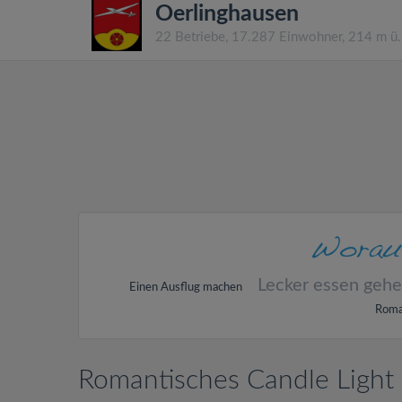
Oerlinghausen
22 Betriebe, 17.287 Einwohner, 214 m ü
Lecker essen geh
Einen Ausflug machen
Roma
Romantisches Candle Light