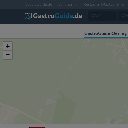
GastroGuide.de
Community
Restaurant-Gutscheine
GastroGuide Oerling
+
−