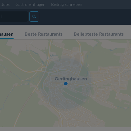
Jobs
Gastro eintragen
Beitrag schreiben
hausen
Beste Restaurants
Beliebteste Restaurants