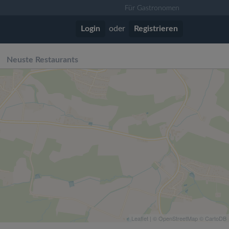
Für Gastronomen
Login
oder
Registrieren
Neuste Restaurants
Leaflet
| ©
OpenStreetMap
©
CartoDB