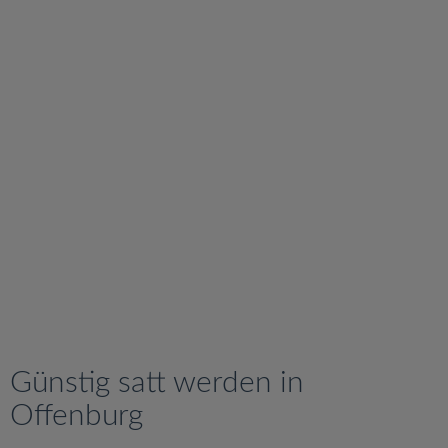
v
i
g
a
t
i
o
n
Günstig satt werden in
Offenburg