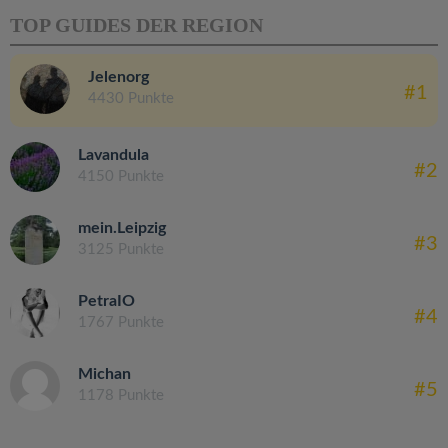
TOP GUIDES DER REGION
Jelenorg
#1
4430 Punkte
Lavandula
#2
4150 Punkte
mein.Leipzig
#3
3125 Punkte
PetraIO
#4
1767 Punkte
Michan
#5
1178 Punkte