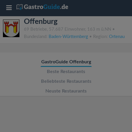
T
Offenburg
o
69 Betriebe, 57.687 Einwohner, 163 m ü.NN •
Bundesland:
Baden-Württemberg
• Region:
Ortenau
g
g
GastroGuide Offenburg
l
Beste Restaurants
Beliebteste Restaurants
e
Neuste Restaurants
n
a